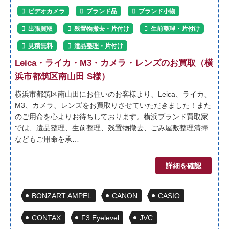
ビデオカメラ
ブランド品
ブランド小物
出張買取
残置物撤去・片付け
生前整理・片付け
見積無料
遺品整理・片付け
Leica・ライカ・M3・カメラ・レンズのお買取（横
浜市都筑区南山田 S様）
横浜市都筑区南山田にお住いのお客様より、Leica、ライカ、
M3、カメラ、レンズをお買取りさせていただきました！また
のご用命を心よりお待ちしております。横浜ブランド買取家
では、遺品整理、生前整理、残置物撤去、ごみ屋敷整理清掃
などもご用命を承…
詳細を確認
BONZART AMPEL
CANON
CASIO
CONTAX
F3 Eyelevel
JVC