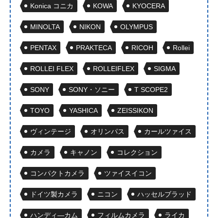
Konica コニカ
KOWA
KYOCERA
MINOLTA
NIKON
OLYMPUS
PENTAX
PRAKTECA
RICOH
Rollei
ROLLEI FLEX
ROLLEIFLEX
SIGMA
SONY
SONY・ソニー
T SCOPE2
TOYO
YASHICA
ZEISSIKON
ヴィンテージ
オリンパス
カールツァイス
カメラ
キャノン
コレクション
コンパクトカメラ
ツァイスイコン
ドイツ製カメラ
ニコン
ハッセルブラッド
ハンディ―カム
フィルムカメラ
ライカ