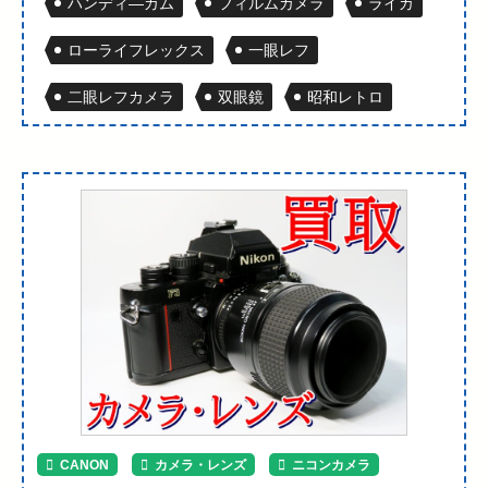
ハンディ―カム
フィルムカメラ
ライカ
ローライフレックス
一眼レフ
二眼レフカメラ
双眼鏡
昭和レトロ
CANON
カメラ・レンズ
ニコンカメラ