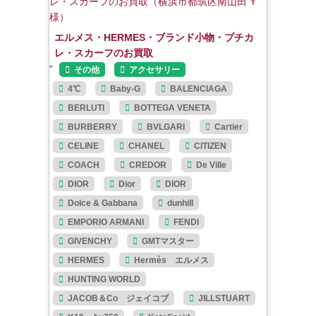
エルメス・HERMES・ブランド小物・プチカ
レ・スカーフのお買取
”
その他
アクセサリー
4℃
Baby-G
BALENCIAGA
BERLUTI
BOTTEGA VENETA
BURBERRY
BVLGARI
Cartier
CELINE
CHANEL
CITIZEN
COACH
CREDOR
De Ville
DIOR
Dior
DIOR
Dolce & Gabbana
dunhill
EMPORIO ARMANI
FENDI
GIVENCHY
GMTマスター
HERMES
Hermès エルメス
HUNTING WORLD
JACOB＆Co ジェイコブ
JILLSTUART