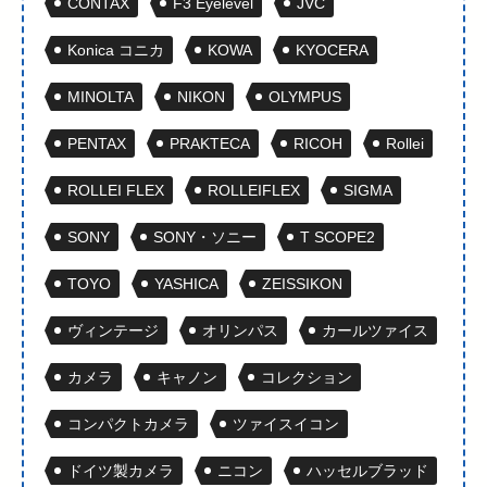
CONTAX
F3 Eyelevel
JVC
Konica コニカ
KOWA
KYOCERA
MINOLTA
NIKON
OLYMPUS
PENTAX
PRAKTECA
RICOH
Rollei
ROLLEI FLEX
ROLLEIFLEX
SIGMA
SONY
SONY・ソニー
T SCOPE2
TOYO
YASHICA
ZEISSIKON
ヴィンテージ
オリンパス
カールツァイス
カメラ
キャノン
コレクション
コンパクトカメラ
ツァイスイコン
ドイツ製カメラ
ニコン
ハッセルブラッド