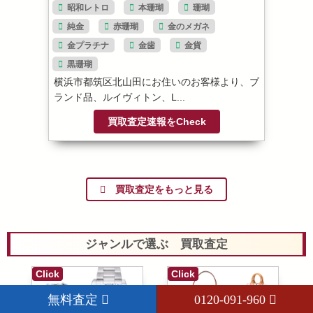
昭和レトロ
本珊瑚
珊瑚
純金
赤珊瑚
金のメガネ
金プラチナ
金歯
金貨
黒珊瑚
横浜市都筑区北山田にお住いのお客様より、ブ
ランド品、ルイヴィトン、L...
買取査定速報をCheck
買取査定をもっと見る
ジャンルで選ぶ 買取査定
Click
Click
無料査定
0120-091-960