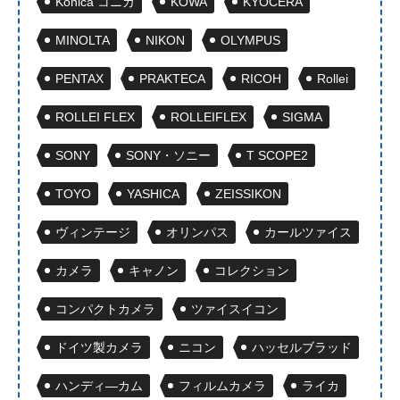
Konica コニカ
KOWA
KYOCERA
MINOLTA
NIKON
OLYMPUS
PENTAX
PRAKTECA
RICOH
Rollei
ROLLEI FLEX
ROLLEIFLEX
SIGMA
SONY
SONY・ソニー
T SCOPE2
TOYO
YASHICA
ZEISSIKON
ヴィンテージ
オリンパス
カールツァイス
カメラ
キャノン
コレクション
コンパクトカメラ
ツァイスイコン
ドイツ製カメラ
ニコン
ハッセルブラッド
ハンディ―カム
フィルムカメラ
ライカ