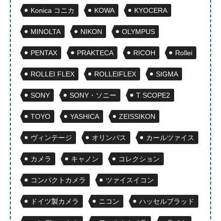
Konica コニカ
KOWA
KYOCERA
MINOLTA
NIKON
OLYMPUS
PENTAX
PRAKTECA
RICOH
Rollei
ROLLEI FLEX
ROLLEIFLEX
SIGMA
SONY
SONY・ソニー
T SCOPE2
TOYO
YASHICA
ZEISSIKON
ヴィンテージ
オリンパス
カールツァイス
カメラ
キャノン
コレクション
コンパクトカメラ
ツァイスイコン
ドイツ製カメラ
ニコン
ハッセルブラッド