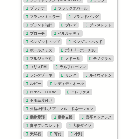
ブライトリング（BREITLING)
プラダ
プラチナ
ブラックオパール
フランクミュラー
ブランドバッグ
ブランド時計
ブレゲ
ブレスレット
ブローチ
ベルルッティ
ペンダントトップ
ペンダントヘッド
ポールスミス
ボリドーポーチ16
マルジェラ期
メドール
モノグラム
ユリスPM
ラルフローレン
ランゲゾーネ
リング
ルイヴィトン
ルビー
レディディオール
ロエベ LOEWE
ロレックス
不用品片付け
公益社団法人アニマル・ドネーション
動物愛護
動物支援
喜平ネックレス
喜平ブレスレット
大粒ダイヤ
天然石
寄付
小判