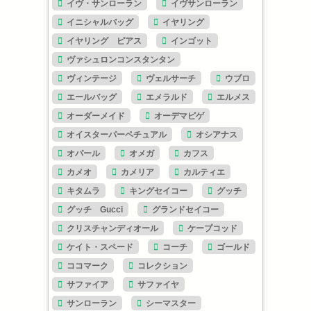
イヴ・サンローラン
イヴサンローラン
イニシャルバッグ
イヤリング
イヤリング ピアス
インゴット
ヴァシュロンコンスタンタン
ヴィンテージ
ヴェルサーチ
ウブロ
エールバッグ
エメラルド
エルメス
オーダーメイド
オーデマピゲ
オイスターパーペチュアル
オシアナス
オパール
オメガ
カフス
カメオ
カメリア
カルティエ
キタムラ
キングセイコー
グッチ
グッチ Gucci
グランドセイコー
クリスチャンディオール
ケープコッド
ケイト・スペード
コーチ
ゴールド
ココマーク
コレクション
サファイア
サファイヤ
サンローラン
シーマスター