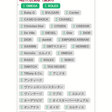
時計のお買取（横浜市
”
OMEGA
ROLEX
Baby-G
BVLGARI
Cartier
CASIO G-SHOCK
CHANEL
Christian Dior
CITIZEN
CREDOR
De Ville
DIESEL
Dior
DIOR
DIOR
dunhill
EMPORIO ARMANI
GARMIN
GMTマスター
HERMES
Hermès エルメス
OMEGA
RADO
ROLEX
SEIKO
SWATCH
TAG HEUER
Tiffany & Co.
アニドネ
アンティーク
ヴァシュロンコンスタンタン
ヴィンテージ
ウブロ
エルメス
オーデマピゲ
オイスターパーペチュアル
オシアナス
オメガ
カルティエ