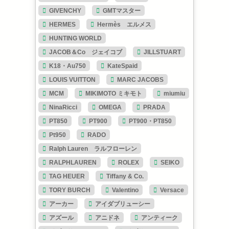
GIVENCHY
GMTマスター
HERMES
Hermès エルメス
HUNTING WORLD
JACOB＆Co ジェイコブ
JILLSTUART
K18・Au750
KateSpaid
LOUIS VUITTON
MARC JACOBS
MCM
MIKIMOTO ミキモト
miumiu
NinaRicci
OMEGA
PRADA
PT850
PT900
PT900・PT850
Pt950
RADO
Ralph Lauren ラルフローレン
RALPHLAUREN
ROLEX
SEIKO
TAG HEUER
Tiffany & Co.
TORY BURCH
Valentino
Versace
アーカー
アイダブリューシー
アズール
アニドネ
アンティーク