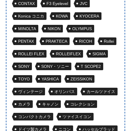
CONTAX
F3 Eyelevel
JVC
Konica コニカ
KOWA
KYOCERA
MINOLTA
NIKON
OLYMPUS
PENTAX
PRAKTECA
RICOH
Rollei
ROLLEI FLEX
ROLLEIFLEX
SIGMA
SONY
SONY・ソニー
T SCOPE2
TOYO
YASHICA
ZEISSIKON
ヴィンテージ
オリンパス
カールツァイス
カメラ
キャノン
コレクション
コンパクトカメラ
ツァイスイコン
ドイツ製カメラ
ニコン
ハッセルブラッド