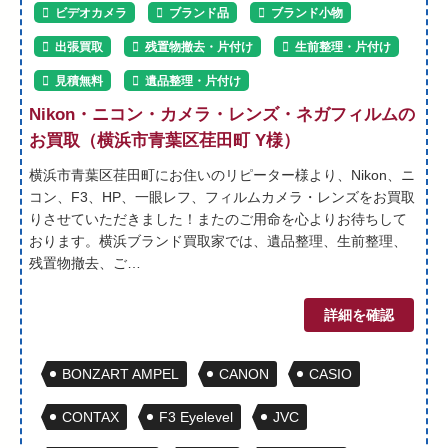
ビデオカメラ
ブランド品
ブランド小物
出張買取
残置物撤去・片付け
生前整理・片付け
見積無料
遺品整理・片付け
Nikon・ニコン・カメラ・レンズ・ネガフィルムの
お買取（横浜市青葉区荏田町 Y様）
横浜市青葉区荏田町にお住いのリピーター様より、Nikon、ニ
コン、F3、HP、一眼レフ、フィルムカメラ・レンズをお買取
りさせていただきました！またのご用命を心よりお待ちして
おります。横浜ブランド買取家では、遺品整理、生前整理、
残置物撤去、ご…
詳細を確認
BONZART AMPEL
CANON
CASIO
CONTAX
F3 Eyelevel
JVC