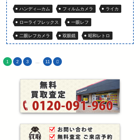
ハンディ―カム
フィルムカメラ
ライカ
ローライフレックス
一眼レフ
二眼レフカメラ
双眼鏡
昭和レトロ
1
2
3
…
11