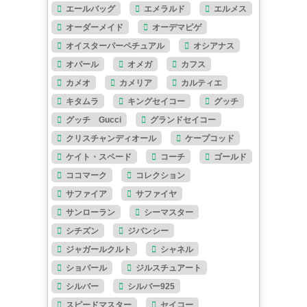
エールバッグ
エメラルド
エルメス
オーダーメイド
オーデマピゲ
オイスターパーペチュアル
オシアナス
オパール
オメガ
カフス
カメオ
カメリア
カルティエ
キタムラ
キングセイコー
グッチ
グッチ Gucci
グランドセイコー
クリスチャンディオール
ケープコッド
ケイト・スペード
コーチ
ゴールド
ココマーク
コレクション
サファイア
サファイヤ
サンローラン
シーマスター
シチズン
ジバンシー
ジャガールクルト
シャネル
ショパール
ジルスチュアート
シルバー
シルバー925
スピードマスター
セイコー