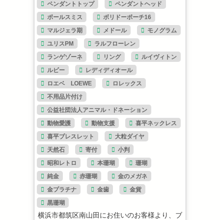
ペンダントトップ
ペンダントヘッド
ポールスミス
ボリドーポーチ16
マルジェラ期
メドール
モノグラム
ユリスPM
ラルフローレン
ランゲゾーネ
リング
ルイヴィトン
ルビー
レディディオール
ロエベ LOEWE
ロレックス
不用品片付け
公益社団法人アニマル・ドネーション
動物愛護
動物支援
喜平ネックレス
喜平ブレスレット
大粒ダイヤ
天然石
寄付
小判
昭和レトロ
本珊瑚
珊瑚
純金
赤珊瑚
金のメガネ
金プラチナ
金歯
金貨
黒珊瑚
横浜市都筑区南山田にお住いのお客様より、ブ