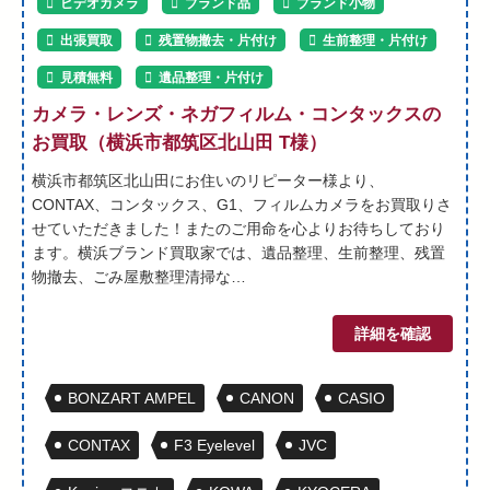
ビデオカメラ
ブランド品
ブランド小物
出張買取
残置物撤去・片付け
生前整理・片付け
見積無料
遺品整理・片付け
カメラ・レンズ・ネガフィルム・コンタックスの
お買取（横浜市都筑区北山田 T様）
横浜市都筑区北山田にお住いのリピーター様より、
CONTAX、コンタックス、G1、フィルムカメラをお買取りさ
せていただきました！またのご用命を心よりお待ちしており
ます。横浜ブランド買取家では、遺品整理、生前整理、残置
物撤去、ごみ屋敷整理清掃な…
詳細を確認
BONZART AMPEL
CANON
CASIO
CONTAX
F3 Eyelevel
JVC