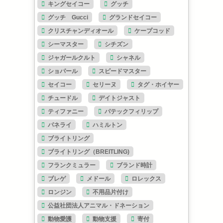
キングセイコー
グッチ
グッチ Gucci
グランドセイコー
クリスチャンディオール
ケープコッド
シーマスター
シチズン
ジャガールクルト
シャネル
ショパール
スピードマスター
セイコー
セリーヌ
タグ・ホイヤー
チュードル
デイトジャスト
ティファニー
パテックフィリップ
パネライ
ハミルトン
ブライトリング
ブライトリング（BREITLING)
フランクミュラー
ブランド時計
ブレゲ
メドール
ロレックス
ロンジン
不用品片付け
公益社団法人アニマル・ドネーション
動物愛護
動物支援
寄付