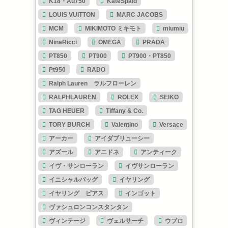
K18・Au750
KateSpaid
LOUIS VUITTON
MARC JACOBS
MCM
MIKIMOTO ミキモト
miumiu
NinaRicci
OMEGA
PRADA
PT850
PT900
PT900・PT850
Pt950
RADO
Ralph Lauren ラルフローレン
RALPHLAUREN
ROLEX
SEIKO
TAG HEUER
Tiffany & Co.
TORY BURCH
Valentino
Versace
アーカー
アイダブリューシー
アズール
アニドネ
アンティーク
イヴ・サンローラン
イヴサンローラン
イニシャルバッグ
イヤリング
イヤリング ピアス
インゴット
ヴァシュロンコンスタンタン
ヴィンテージ
ヴェルサーチ
ウブロ