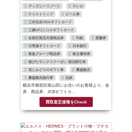
ディズニーリゾート
テレカ
ナイストリップ
ビール券
三井住友VISAギフトカード
三菱UFJニコスギフトカード
全国百貨店共通商品券
印紙
図書券
日専連ギフトカード
日本旅行
東急グループ商品券
株主優待券
箱ぴたサンクスクーポン 宿泊割引券
花とみどりのギフト券
農協観光
農協観光旅行券
近鉄
横浜市都筑区南山田にお住いのお客様より、金
券、商品券、JCBギフトカ...
買取査定速報をCheck