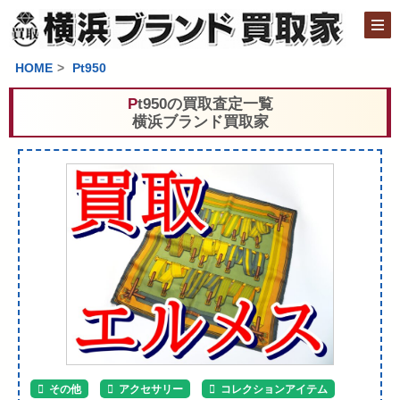
HOME
Pt950
Pt950の買取査定一覧
横浜ブランド買取家
その他
アクセサリー
コレクションアイテム