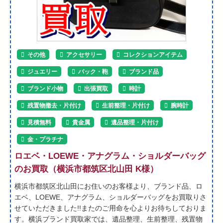
その他
アクセサリー
コレクションアイテム
ジュエリー
バック・鞄
ブランド品
ブランド小物
出張買取
時計
残置物撤去・片付け
生前整理・片付け
腕時計
見積無料
貴金属
遺品整理・片付け
金・プラチナ
ロエベ・LOEWE・アナグラム・ショルダーバッグ
のお買取（横浜市都筑区北山田 K様）
横浜市都筑区北山田にお住いのお客様より、ブランド品、ロ
エベ、LOEWE、アナグラム、ショルダーバッグをお買取りさ
せていただきました!!またのご用命を心よりお待ちしておりま
す。横浜ブランド買取家では、遺品整理、生前整理、残置物