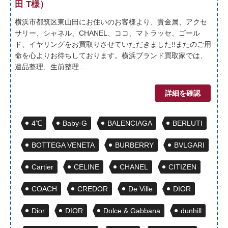
田 T様）
横浜市都筑区東山田にお住いのお客様より、貴金属、アクセ
サリー、シャネル、CHANEL、ココ、マトラッセ、ゴール
ド、イヤリングをお買取りさせていただきました!!またのご用
命を心よりお待ちしております。横浜ブランド買取家では、
遺品整理、生前整理…
詳細を確認
4℃
Baby-G
BALENCIAGA
BERLUTI
BOTTEGA VENETA
BURBERRY
BVLGARI
Cartier
CELINE
CHANEL
CITIZEN
COACH
CREDOR
De Ville
DIOR
Dior
DIOR
Dolce & Gabbana
dunhill