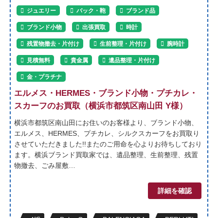
ジュエリー
バック・鞄
ブランド品
ブランド小物
出張買取
時計
残置物撤去・片付け
生前整理・片付け
腕時計
見積無料
貴金属
遺品整理・片付け
金・プラチナ
エルメス・HERMES・ブランド小物・プチカレ・
スカーフのお買取（横浜市都筑区南山田 Y様）
横浜市都筑区南山田にお住いのお客様より、ブランド小物、
エルメス、HERMES、プチカレ、シルクスカーフをお買取り
させていただきました!!またのご用命を心よりお待ちしており
ます。横浜ブランド買取家では、遺品整理、生前整理、残置
物撤去、ごみ屋敷…
詳細を確認