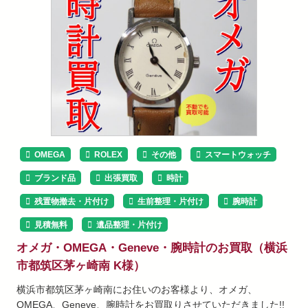
OMEGA
ROLEX
その他
スマートウォッチ
ブランド品
出張買取
時計
残置物撤去・片付け
生前整理・片付け
腕時計
見積無料
遺品整理・片付け
オメガ・OMEGA・Geneve・腕時計のお買取（横浜
市都筑区茅ヶ崎南 K様）
横浜市都筑区茅ヶ崎南にお住いのお客様より、オメガ、
OMEGA、Geneve、腕時計をお買取りさせていただきました!!