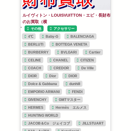
ルイヴィトン・LOUISVUITTON・エピ・長財布
のお買取（横
”
その他
アクセサリー
4℃
Baby-G
BALENCIAGA
BERLUTI
BOTTEGA VENETA
BURBERRY
BVLGARI
Cartier
CELINE
CHANEL
CITIZEN
COACH
CREDOR
De Ville
DIOR
Dior
DIOR
Dolce & Gabbana
dunhill
EMPORIO ARMANI
FENDI
GIVENCHY
GMTマスター
HERMES
Hermès エルメス
HUNTING WORLD
JACOB＆Co ジェイコブ
JILLSTUART