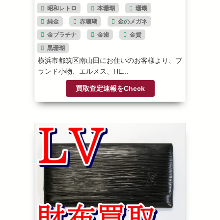
昭和レトロ
本珊瑚
珊瑚
純金
赤珊瑚
金のメガネ
金プラチナ
金歯
金貨
黒珊瑚
横浜市都筑区南山田にお住いのお客様より、ブ
ランド小物、エルメス、HE...
買取査定速報をCheck