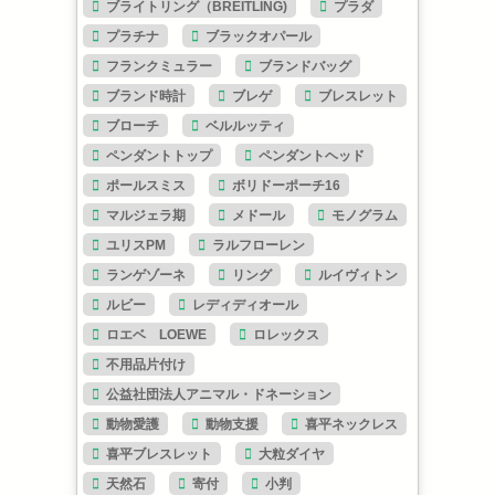
ブライトリング（BREITLING)
プラダ
プラチナ
ブラックオパール
フランクミュラー
ブランドバッグ
ブランド時計
ブレゲ
ブレスレット
ブローチ
ベルルッティ
ペンダントトップ
ペンダントヘッド
ポールスミス
ボリドーポーチ16
マルジェラ期
メドール
モノグラム
ユリスPM
ラルフローレン
ランゲゾーネ
リング
ルイヴィトン
ルビー
レディディオール
ロエベ LOEWE
ロレックス
不用品片付け
公益社団法人アニマル・ドネーション
動物愛護
動物支援
喜平ネックレス
喜平ブレスレット
大粒ダイヤ
天然石
寄付
小判