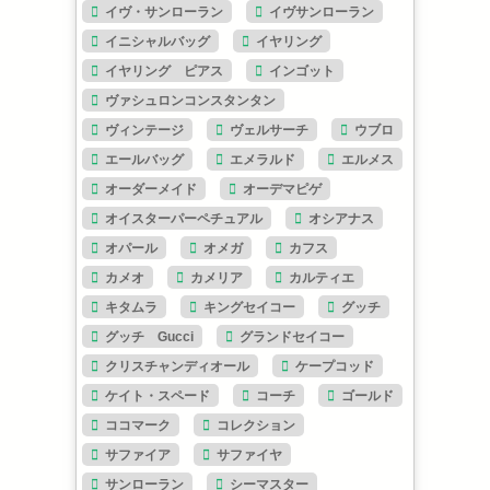
イヴ・サンローラン
イヴサンローラン
イニシャルバッグ
イヤリング
イヤリング ピアス
インゴット
ヴァシュロンコンスタンタン
ヴィンテージ
ヴェルサーチ
ウブロ
エールバッグ
エメラルド
エルメス
オーダーメイド
オーデマピゲ
オイスターパーペチュアル
オシアナス
オパール
オメガ
カフス
カメオ
カメリア
カルティエ
キタムラ
キングセイコー
グッチ
グッチ Gucci
グランドセイコー
クリスチャンディオール
ケープコッド
ケイト・スペード
コーチ
ゴールド
ココマーク
コレクション
サファイア
サファイヤ
サンローラン
シーマスター