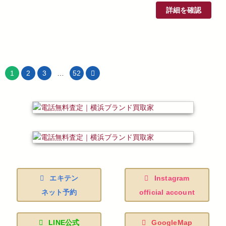
詳細を確認
1
2
3
…
52
エキテン
Instagram
ネット予約
official account
LINE公式
GoogleMap