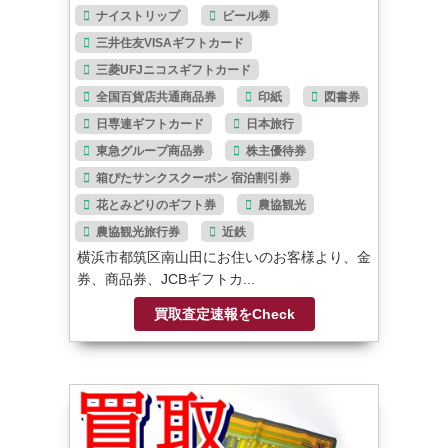
ナイストリップ
ビール券
三井住友VISAギフトカード
三菱UFJニコスギフトカード
全国百貨店共通商品券
印紙
図書券
日専連ギフトカード
日本旅行
東急グループ商品券
株主優待券
箱ぴたサンクスクーポン 宿泊割引券
花とみどりのギフト券
農協観光
農協観光旅行券
近鉄
横浜市都筑区南山田にお住いのお客様より、金
券、商品券、JCBギフトカ...
買取査定速報をCheck