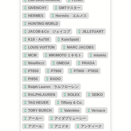
EMPORIO ARMANI
FENDI
GIVENCHY
GMTマスター
HERMES
Hermès エルメス
HUNTING WORLD
JACOB＆Co ジェイコブ
JILLSTUART
K18・Au750
KateSpaid
LOUIS VUITTON
MARC JACOBS
MCM
MIKIMOTO ミキモト
miumiu
NinaRicci
OMEGA
PRADA
PT850
PT900
PT900・PT850
Pt950
RADO
Ralph Lauren ラルフローレン
RALPHLAUREN
ROLEX
SEIKO
TAG HEUER
Tiffany & Co.
TORY BURCH
Valentino
Versace
アーカー
アイダブリューシー
アズール
アニドネ
アンティーク