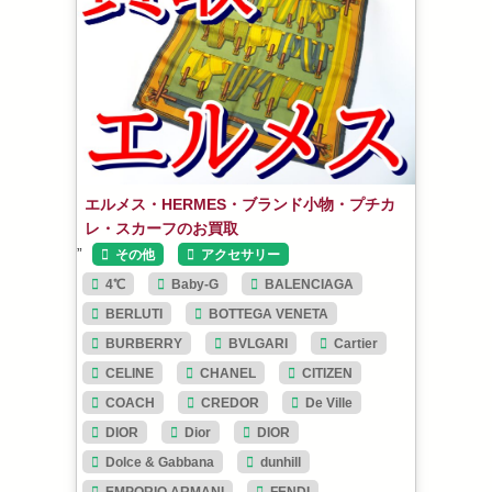
エルメス・HERMES・ブランド小物・プチカ
レ・スカーフのお買取
”
その他
アクセサリー
4℃
Baby-G
BALENCIAGA
BERLUTI
BOTTEGA VENETA
BURBERRY
BVLGARI
Cartier
CELINE
CHANEL
CITIZEN
COACH
CREDOR
De Ville
DIOR
Dior
DIOR
Dolce & Gabbana
dunhill