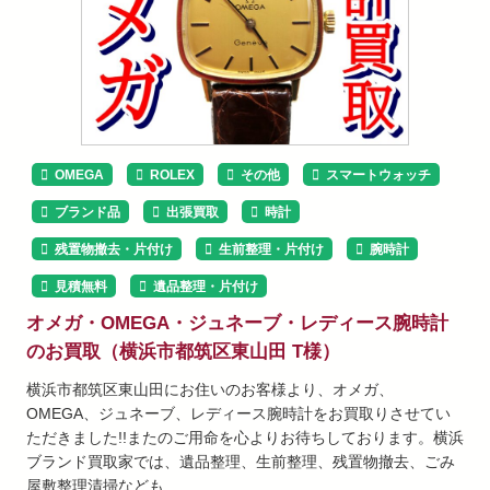
OMEGA
ROLEX
その他
スマートウォッチ
ブランド品
出張買取
時計
残置物撤去・片付け
生前整理・片付け
腕時計
見積無料
遺品整理・片付け
オメガ・OMEGA・ジュネーブ・レディース腕時計
のお買取（横浜市都筑区東山田 T様）
横浜市都筑区東山田にお住いのお客様より、オメガ、
OMEGA、ジュネーブ、レディース腕時計をお買取りさせてい
ただきました!!またのご用命を心よりお待ちしております。横浜
ブランド買取家では、遺品整理、生前整理、残置物撤去、ごみ
屋敷整理清掃なども…