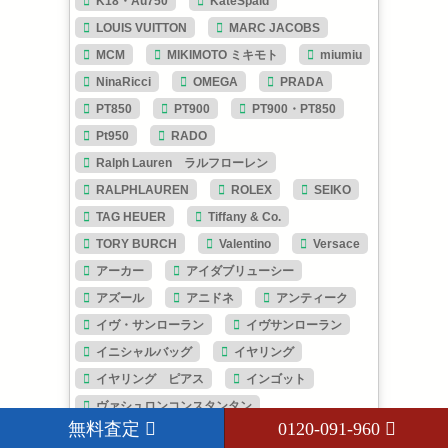
K18・Au750
KateSpaid
LOUIS VUITTON
MARC JACOBS
MCM
MIKIMOTO ミキモト
miumiu
NinaRicci
OMEGA
PRADA
PT850
PT900
PT900・PT850
Pt950
RADO
Ralph Lauren ラルフローレン
RALPHLAUREN
ROLEX
SEIKO
TAG HEUER
Tiffany & Co.
TORY BURCH
Valentino
Versace
アーカー
アイダブリューシー
アズール
アニドネ
アンティーク
イヴ・サンローラン
イヴサンローラン
イニシャルバッグ
イヤリング
イヤリング ピアス
インゴット
ヴァシュロンコンスタンタン
無料査定
0120-091-960
ヴィンテージ
ヴェルサーチ
ウブロ