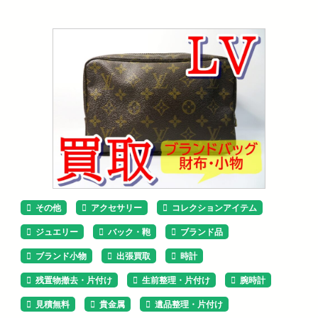
その他
アクセサリー
コレクションアイテム
ジュエリー
バック・鞄
ブランド品
ブランド小物
出張買取
時計
残置物撤去・片付け
生前整理・片付け
腕時計
見積無料
貴金属
遺品整理・片付け