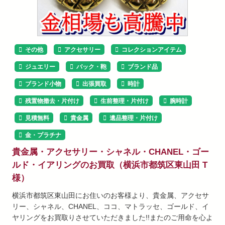
その他
アクセサリー
コレクションアイテム
ジュエリー
バック・鞄
ブランド品
ブランド小物
出張買取
時計
残置物撤去・片付け
生前整理・片付け
腕時計
見積無料
貴金属
遺品整理・片付け
金・プラチナ
貴金属・アクセサリー・シャネル・CHANEL・ゴー
ルド・イアリングのお買取（横浜市都筑区東山田 T
様）
横浜市都筑区東山田にお住いのお客様より、貴金属、アクセサ
リー、シャネル、CHANEL、ココ、マトラッセ、ゴールド、イ
ヤリングをお買取りさせていただきました!!またのご用命を心よ