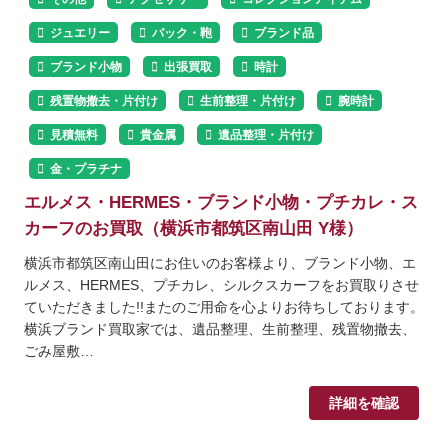
ジュエリー
バック・鞄
ブランド品
ブランド小物
出張買取
時計
残置物撤去・片付け
生前整理・片付け
腕時計
見積無料
貴金属
遺品整理・片付け
金・プラチナ
エルメス・HERMES・ブランド小物・プチカレ・ス
カーフのお買取（横浜市都筑区南山田 Y様）
横浜市都筑区南山田にお住いのお客様より、ブランド小物、エ
ルメス、HERMES、プチカレ、シルクスカーフをお買取りさせ
ていただきました!!またのご用命を心よりお待ちしております。
横浜ブランド買取家では、遺品整理、生前整理、残置物撤去、
ごみ屋敷…
詳細を確認