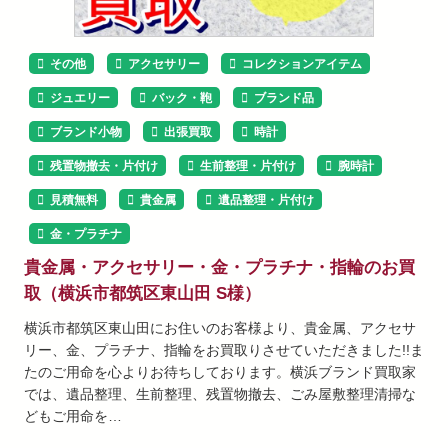
その他
アクセサリー
コレクションアイテム
ジュエリー
バック・鞄
ブランド品
ブランド小物
出張買取
時計
残置物撤去・片付け
生前整理・片付け
腕時計
見積無料
貴金属
遺品整理・片付け
金・プラチナ
貴金属・アクセサリー・金・プラチナ・指輪のお買
取（横浜市都筑区東山田 S様）
横浜市都筑区東山田にお住いのお客様より、貴金属、アクセサ
リー、金、プラチナ、指輪をお買取りさせていただきました!!ま
たのご用命を心よりお待ちしております。横浜ブランド買取家
では、遺品整理、生前整理、残置物撤去、ごみ屋敷整理清掃な
どもご用命を…