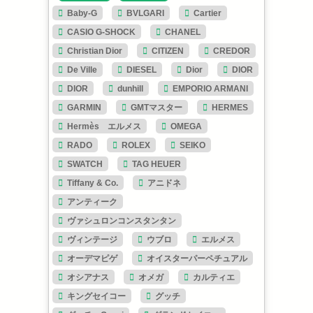
Baby-G
BVLGARI
Cartier
CASIO G-SHOCK
CHANEL
Christian Dior
CITIZEN
CREDOR
De Ville
DIESEL
Dior
DIOR
DIOR
dunhill
EMPORIO ARMANI
GARMIN
GMTマスター
HERMES
Hermès エルメス
OMEGA
RADO
ROLEX
SEIKO
SWATCH
TAG HEUER
Tiffany & Co.
アニドネ
アンティーク
ヴァシュロンコンスタンタン
ヴィンテージ
ウブロ
エルメス
オーデマピゲ
オイスターパーペチュアル
オシアナス
オメガ
カルティエ
キングセイコー
グッチ