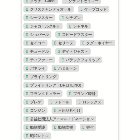
グッチ Gucci
グランドセイコー
クリスチャンディオール
ケープコッド
シーマスター
シチズン
ジャガールクルト
シャネル
ショパール
スピードマスター
セイコー
セリーヌ
タグ・ホイヤー
チュードル
デイトジャスト
ティファニー
パテックフィリップ
パネライ
ハミルトン
ブライトリング
ブライトリング（BREITLING)
フランクミュラー
ブランド時計
ブレゲ
メドール
ロレックス
ロンジン
不用品片付け
公益社団法人アニマル・ドネーション
動物愛護
動物支援
寄付
昭和レトロ