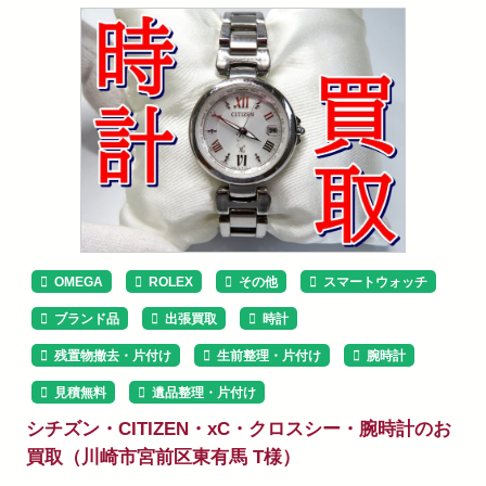
OMEGA
ROLEX
その他
スマートウォッチ
ブランド品
出張買取
時計
残置物撤去・片付け
生前整理・片付け
腕時計
見積無料
遺品整理・片付け
シチズン・CITIZEN・xC・クロスシー・腕時計のお
買取（川崎市宮前区東有馬 T様）