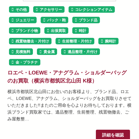
その他
アクセサリー
コレクションアイテム
ジュエリー
バック・鞄
ブランド品
ブランド小物
出張買取
時計
残置物撤去・片付け
生前整理・片付け
腕時計
見積無料
貴金属
遺品整理・片付け
金・プラチナ
ロエベ・LOEWE・アナグラム・ショルダーバッグ
のお買取（横浜市都筑区北山田 K様）
横浜市都筑区北山田にお住いのお客様より、ブランド品、ロエ
ベ、LOEWE、アナグラム、ショルダーバッグをお買取りさせて
いただきました!!またのご用命を心よりお待ちしております。横
浜ブランド買取家では、遺品整理、生前整理、残置物撤去、ご
み屋敷整…
詳細を確認