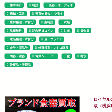
懐中時計
時計
楽器・オーディオ
機械・工具
残置物撤去・片付け
生前整理・片付け
腕時計
衣類
見積無料
記念硬貨コイン
財布
貴金属
遺品整理・片付け
金・プラチナ
金券・商品券
鉄道模型・レトロ玩具
陶器・磁器
電気シェーバー
靴
香水
骨董品・美術品
ロイヤル
取（横浜