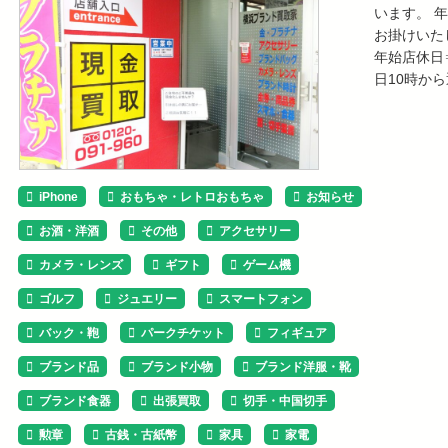
います。 
お掛けいた
年始店休日⇒
日10時か
iPhone
おもちゃ・レトロおもちゃ
お知らせ
お酒・洋酒
その他
アクセサリー
カメラ・レンズ
ギフト
ゲーム機
ゴルフ
ジュエリー
スマートフォン
バック・鞄
パークチケット
フィギュア
ブランド品
ブランド小物
ブランド洋服・靴
ブランド食器
出張買取
切手・中国切手
勲章
古銭・古紙幣
家具
家電