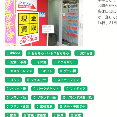
お問合せや
店休日は以
が、宜しく
14日、21
iPhone
おもちゃ・レトロおもちゃ
お知らせ
お酒・洋酒
その他
アクセサリー
カメラ・レンズ
ギフト
ゲーム機
ゴルフ
ジュエリー
スマートフォン
バック・鞄
パークチケット
フィギュア
ブランド品
ブランド小物
ブランド洋服・靴
ブランド食器
出張買取
切手・中国切手
勲章
古銭・古紙幣
家具
家電