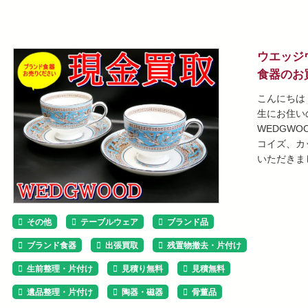
ウエッジ
食器のお
こんにちは
生にお住い
WEDGW
コイズ、カ
いただきま
その他
テーブルウェア
ブランド品
ブランド食器
出張買取
残置物撤去・片付け
生前整理・片付け
見積り無料
見積無料
遺品整理・片付け
陶器・磁器
骨董品