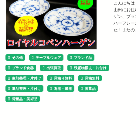
こんにちは
山田にお住
ゲン、ブラ
ハーフレー
た！またの
その他
テーブルウェア
ブランド品
ブランド食器
出張買取
残置物撤去・片付け
生前整理・片付け
見積り無料
見積無料
遺品整理・片付け
陶器・磁器
骨董品
骨董品・美術品