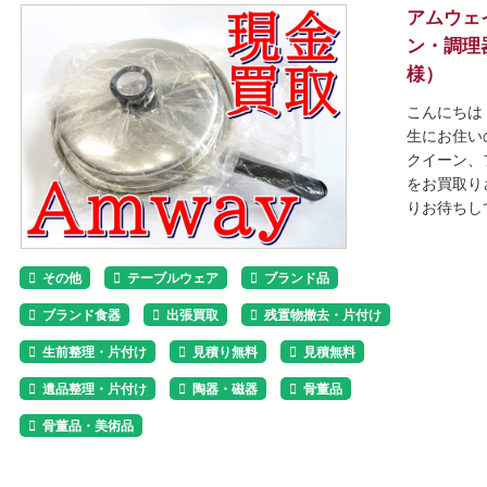
アムウェ
ン・調理
様）
こんにちは
生にお住い
クイーン、
をお買取り
りお待ちし
その他
テーブルウェア
ブランド品
ブランド食器
出張買取
残置物撤去・片付け
生前整理・片付け
見積り無料
見積無料
遺品整理・片付け
陶器・磁器
骨董品
骨董品・美術品