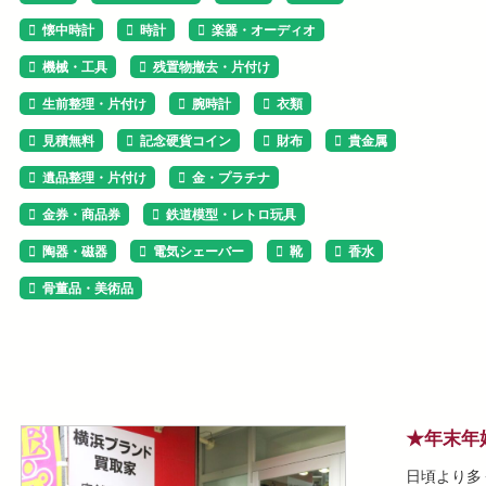
懐中時計
時計
楽器・オーディオ
機械・工具
残置物撤去・片付け
生前整理・片付け
腕時計
衣類
見積無料
記念硬貨コイン
財布
貴金属
遺品整理・片付け
金・プラチナ
金券・商品券
鉄道模型・レトロ玩具
陶器・磁器
電気シェーバー
靴
香水
骨董品・美術品
★年末年
日頃より多