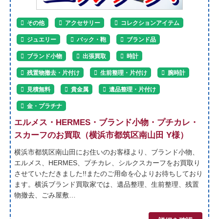
その他
アクセサリー
コレクションアイテム
ジュエリー
バック・鞄
ブランド品
ブランド小物
出張買取
時計
残置物撤去・片付け
生前整理・片付け
腕時計
見積無料
貴金属
遺品整理・片付け
金・プラチナ
エルメス・HERMES・ブランド小物・プチカレ・
スカーフのお買取（横浜市都筑区南山田 Y様）
横浜市都筑区南山田にお住いのお客様より、ブランド小物、
エルメス、HERMES、プチカレ、シルクスカーフをお買取り
させていただきました!!またのご用命を心よりお待ちしており
ます。横浜ブランド買取家では、遺品整理、生前整理、残置
物撤去、ごみ屋敷…