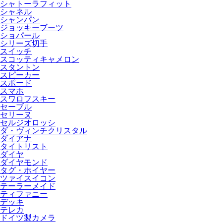
シャトーラフィット
シャネル
シャンパン
ジョッキーブーツ
ショパール
シリーズ切手
スイッチ
スコッティキャメロン
スタントン
スピーカー
スポード
スマホ
スワロフスキー
セーブル
セリーヌ
セルジオロッシ
ダ・ヴィンチクリスタル
ダイアナ
タイトリスト
ダイヤ
ダイヤモンド
タグ・ホイヤー
ツァイスイコン
テーラーメイド
ティファニー
デッキ
テレカ
ドイツ製カメラ