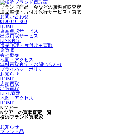
ブランド商品・金などの無料買取査定
遺品整理・片付け代行サービス＋買取
お問い合わせ
0120-091-960
HOME
店頭買取サービス
出張買取サービス
LINE査定
遺品整理・片付け＋買取
金買取
会社概要
地図・アクセス
無料買取査定・お問い合わせ
プライバシーポリシー
お知らせ
HOME
店頭買取
出張買取
LINE査定
地図・アクセス
HOME
Nツアー
Nツアーの買取査定一覧
横浜ブランド買取家
お知らせ
ブランド品