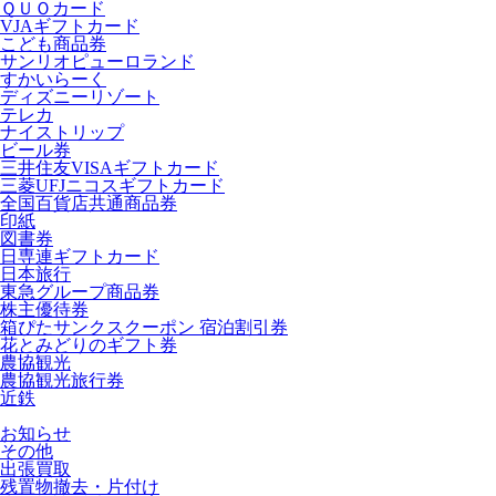
ＱＵＯカード
VJAギフトカード
こども商品券
サンリオピューロランド
すかいらーく
ディズニーリゾート
テレカ
ナイストリップ
ビール券
三井住友VISAギフトカード
三菱UFJニコスギフトカード
全国百貨店共通商品券
印紙
図書券
日専連ギフトカード
日本旅行
東急グループ商品券
株主優待券
箱ぴたサンクスクーポン 宿泊割引券
花とみどりのギフト券
農協観光
農協観光旅行券
近鉄
お知らせ
その他
出張買取
残置物撤去・片付け