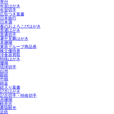
寄付
年賀はがき
年賀切手
広告つき葉書
日本旅行
日本酒
春のおよろこびはがき
普通はがき
普通切手
暑中見舞はがき
本珊瑚
東急グループ商品券
株主優待券
洋食器買取
特殊はがき
珊瑚
琉球切手
白州
眼鏡
竹鶴
純金
絵入り葉書
記念はがき
記念切手・特殊切手
赤珊瑚
軽井沢
農協観光
近鉄