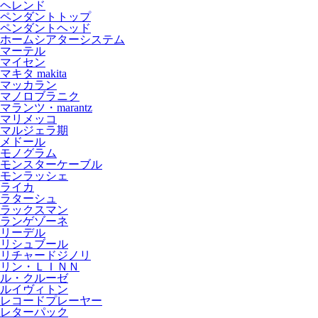
ヘレンド
ペンダントトップ
ペンダントヘッド
ホームシアターシステム
マーテル
マイセン
マキタ makita
マッカラン
マノロブラニク
マランツ・marantz
マリメッコ
マルジェラ期
メドール
モノグラム
モンスターケーブル
モンラッシェ
ライカ
ラターシュ
ラックスマン
ランゲゾーネ
リーデル
リシュブール
リチャードジノリ
リン・ＬＩＮＮ
ル・クルーゼ
ルイヴィトン
レコードプレーヤー
レターパック