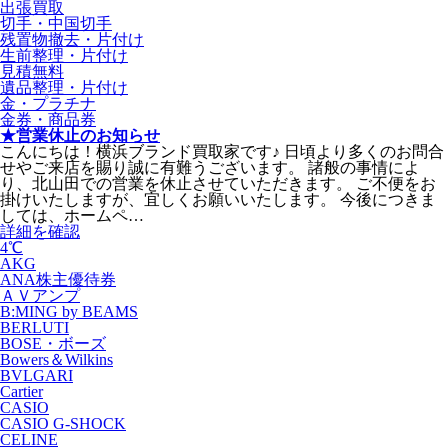
出張買取
切手・中国切手
残置物撤去・片付け
生前整理・片付け
見積無料
遺品整理・片付け
金・プラチナ
金券・商品券
★営業休止のお知らせ
こんにちは！横浜ブランド買取家です♪ 日頃より多くのお問合
せやご来店を賜り誠に有難うございます。 諸般の事情によ
り、北山田での営業を休止させていただきます。 ご不便をお
掛けいたしますが、宜しくお願いいたします。 今後につきま
しては、ホームペ…
詳細を確認
4℃
AKG
ANA株主優待券
ＡＶアンプ
B:MING by BEAMS
BERLUTI
BOSE・ボーズ
Bowers＆Wilkins
BVLGARI
Cartier
CASIO
CASIO G-SHOCK
CELINE