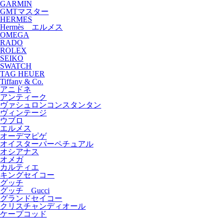
GARMIN
GMTマスター
HERMES
Hermès エルメス
OMEGA
RADO
ROLEX
SEIKO
SWATCH
TAG HEUER
Tiffany & Co.
アニドネ
アンティーク
ヴァシュロンコンスタンタン
ヴィンテージ
ウブロ
エルメス
オーデマピゲ
オイスターパーペチュアル
オシアナス
オメガ
カルティエ
キングセイコー
グッチ
グッチ Gucci
グランドセイコー
クリスチャンディオール
ケープコッド