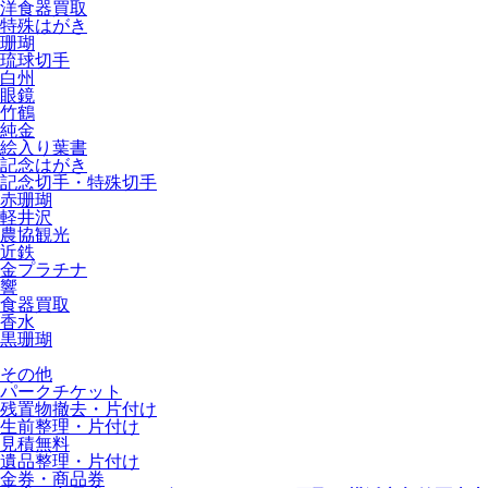
洋食器買取
特殊はがき
珊瑚
琉球切手
白州
眼鏡
竹鶴
純金
絵入り葉書
記念はがき
記念切手・特殊切手
赤珊瑚
軽井沢
農協観光
近鉄
金プラチナ
響
食器買取
香水
黒珊瑚
その他
パークチケット
残置物撤去・片付け
生前整理・片付け
見積無料
遺品整理・片付け
金券・商品券