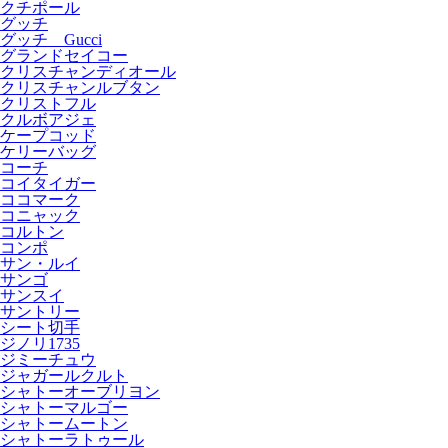
クチポール
グッチ
グッチ Gucci
グランドセイコー
クリスチャンディオール
クリスチャンルブタン
クリストフル
クルボアジェ
ケープコッド
ケリーバッグ
コーチ
コイタイガー
ココマーク
コニャック
コルトン
コンポ
サン・ルイ
サンゴ
サンスイ
サントリー
シート切手
ジノリ1735
ジミーチュウ
ジャガールクルト
シャトーオーブリヨン
シャトーマルゴー
シャトームートン
シャトーラトゥール