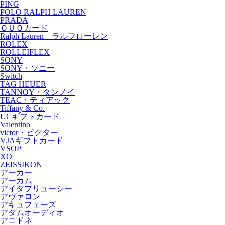
PING
POLO RALPH LAUREN
PRADA
ＱＵＯカード
Ralph Lauren ラルフローレン
ROLEX
ROLLEIFLEX
SONY
SONY・ソニー
Switch
TAG HEUER
TANNOY・タンノイ
TEAC・ティアック
Tiffany & Co.
UCギフトカード
Valentino
victor・ビクター
VJAギフトカード
VSOP
XO
ZEISSIKON
アーカー
アーカム
アイダブリューシー
アヴァロン
アキュフェーズ
アダムオーディオ
アニドネ