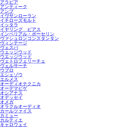
アラビア
アンティーク
アンプ
イヴサンローラン
イチローズモルト
イッタラ
イヤリング ピアス
インペリアル・ポーセリン
ヴァシュロンコンスタンタン
ヴィンテージ
ヴェスパ
ウェッジウッド
ウエッジウッド
ヴェトロフェリーチェ
ヴェルサーチ
ウブロ
エシェゾウ
エルメス
オーディオテクニカ
オーデマピゲ
オシアナス
オデッセイ
オメガ
オラクルオーディオ
カールツァイス
カミュー
カルティエ
キャロウェイ