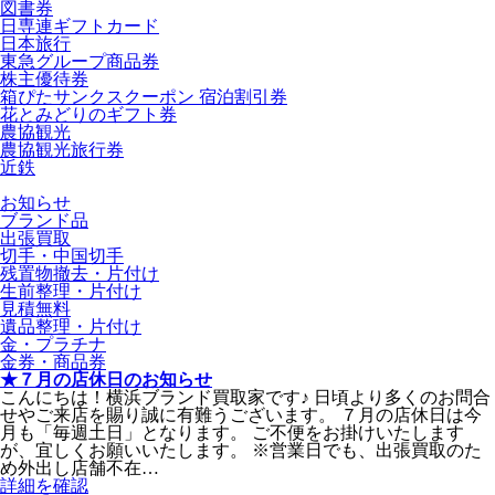
図書券
日専連ギフトカード
日本旅行
東急グループ商品券
株主優待券
箱ぴたサンクスクーポン 宿泊割引券
花とみどりのギフト券
農協観光
農協観光旅行券
近鉄
お知らせ
ブランド品
出張買取
切手・中国切手
残置物撤去・片付け
生前整理・片付け
見積無料
遺品整理・片付け
金・プラチナ
金券・商品券
★７月の店休日のお知らせ
こんにちは！横浜ブランド買取家です♪ 日頃より多くのお問合
せやご来店を賜り誠に有難うございます。 ７月の店休日は今
月も「毎週土日」となります。 ご不便をお掛けいたします
が、宜しくお願いいたします。 ※営業日でも、出張買取のた
め外出し店舗不在…
詳細を確認