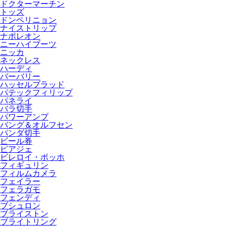
ドクターマーチン
トッズ
ドンペリニョン
ナイストリップ
ナポレオン
ニーハイブーツ
ニッカ
ネックレス
ハーディ
バーバリー
ハッセルブラッド
パテックフィリップ
パネライ
バラ切手
パワーアンプ
バング＆オルフセン
パンダ切手
ビール券
ピアジェ
ビレロイ・ボッホ
フィギュリン
フィルムカメラ
フェイラー
フェラガモ
フェンディ
ブシュロン
ブライストン
ブライトリング