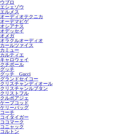
ウブロ
エシェゾウ
エルメス
オーディオテクニカ
オーデマピゲ
オシアナス
オデッセイ
オメガ
オラクルオーディオ
カールツァイス
カミュー
カルティエ
キャロウェイ
クチポール
グッチ
グッチ Gucci
グランドセイコー
クリスチャンディオール
クリスチャンルブタン
クリストフル
クルボアジェ
ケープコッド
ケリーバッグ
コーチ
コイタイガー
ココマーク
コニャック
コルトン