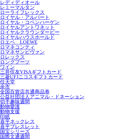
レディディオール
レミーマルタン
ローライフレックス
ロイヤル・アルバート
ロイヤル・コペンハーゲン
ロイヤルアントワネット
ロイヤルクラウンダービー
ロイヤルハウスホールド
ロエベ LOEWE
ロマネコンティ
ロマネサンビヴァン
ロレックス
ロングブーツ
ワイン
三井住友VISAギフトカード
三菱UFJニコスギフトカード
任天堂
余市
全国百貨店共通商品券
公益社団法人アニマル・ドネーション
切手趣味週間
動物愛護
動物支援
印紙
喜平ネックレス
喜平ブレスレット
国宝シリーズ
国際文通週間