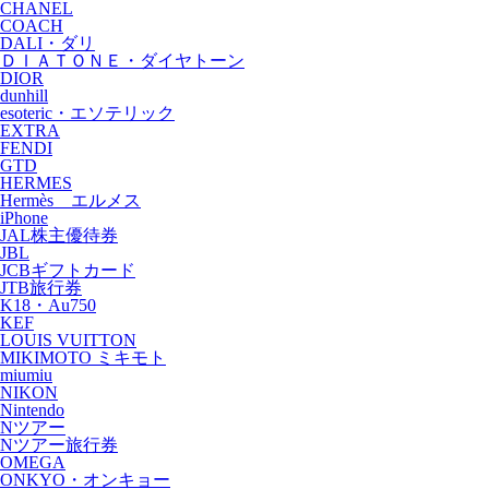
CHANEL
COACH
DALI・ダリ
ＤＩＡＴＯＮＥ・ダイヤトーン
DIOR
dunhill
esoteric・エソテリック
EXTRA
FENDI
GTD
HERMES
Hermès エルメス
iPhone
JAL株主優待券
JBL
JCBギフトカード
JTB旅行券
K18・Au750
KEF
LOUIS VUITTON
MIKIMOTO ミキモト
miumiu
NIKON
Nintendo
Nツアー
Nツアー旅行券
OMEGA
ONKYO・オンキョー