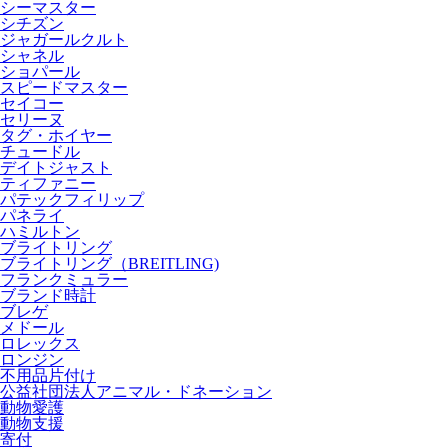
シーマスター
シチズン
ジャガールクルト
シャネル
ショパール
スピードマスター
セイコー
セリーヌ
タグ・ホイヤー
チュードル
デイトジャスト
ティファニー
パテックフィリップ
パネライ
ハミルトン
ブライトリング
ブライトリング（BREITLING)
フランクミュラー
ブランド時計
ブレゲ
メドール
ロレックス
ロンジン
不用品片付け
公益社団法人アニマル・ドネーション
動物愛護
動物支援
寄付