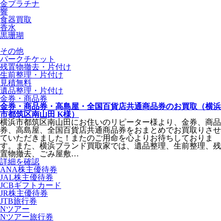
金プラチナ
響
食器買取
香水
黒珊瑚
その他
パークチケット
残置物撤去・片付け
生前整理・片付け
見積無料
遺品整理・片付け
金券・商品券
金券・商品券・高島屋・全国百貨店共通商品券のお買取（横浜
市都筑区南山田 K様）
横浜市都筑区南山田にお住いのリピーター様より、金券、商品
券、高島屋、全国百貨店共通商品券をおまとめでお買取りさせ
ていただきました！またのご用命を心よりお待ちしておりま
す。また、横浜ブランド買取家では、遺品整理、生前整理、残
置物撤去、ごみ屋敷…
詳細を確認
ANA株主優待券
JAL株主優待券
JCBギフトカード
JR株主優待券
JTB旅行券
Nツアー
Nツアー旅行券