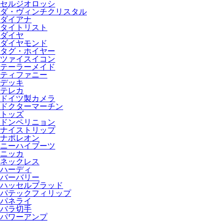
セルジオロッシ
ダ・ヴィンチクリスタル
ダイアナ
タイトリスト
ダイヤ
ダイヤモンド
タグ・ホイヤー
ツァイスイコン
テーラーメイド
ティファニー
デッキ
テレカ
ドイツ製カメラ
ドクターマーチン
トッズ
ドンペリニョン
ナイストリップ
ナポレオン
ニーハイブーツ
ニッカ
ネックレス
ハーディ
バーバリー
ハッセルブラッド
パテックフィリップ
パネライ
バラ切手
パワーアンプ