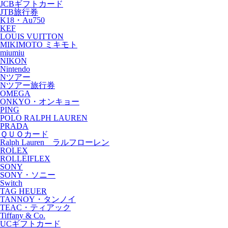
JCBギフトカード
JTB旅行券
K18・Au750
KEF
LOUIS VUITTON
MIKIMOTO ミキモト
miumiu
NIKON
Nintendo
Nツアー
Nツアー旅行券
OMEGA
ONKYO・オンキョー
PING
POLO RALPH LAUREN
PRADA
ＱＵＯカード
Ralph Lauren ラルフローレン
ROLEX
ROLLEIFLEX
SONY
SONY・ソニー
Switch
TAG HEUER
TANNOY・タンノイ
TEAC・ティアック
Tiffany & Co.
UCギフトカード