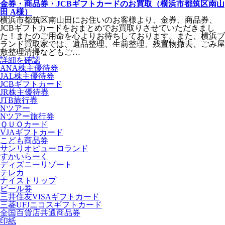
金券・商品券・JCBギフトカードのお買取（横浜市都筑区南山
田 A様）
横浜市都筑区南山田にお住いのお客様より、金券、商品券、
JCBギフトカードをおまとめでお買取りさせていただきまし
た！またのご用命を心よりお待ちしております。また、横浜ブ
ランド買取家では、遺品整理、生前整理、残置物撤去、ごみ屋
敷整理清掃などもご…
詳細を確認
ANA株主優待券
JAL株主優待券
JCBギフトカード
JR株主優待券
JTB旅行券
Nツアー
Nツアー旅行券
ＱＵＯカード
VJAギフトカード
こども商品券
サンリオピューロランド
すかいらーく
ディズニーリゾート
テレカ
ナイストリップ
ビール券
三井住友VISAギフトカード
三菱UFJニコスギフトカード
全国百貨店共通商品券
印紙