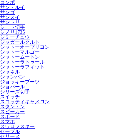
コンポ
サン・ルイ
サンゴ
サンスイ
サントリー
シート切手
ジノリ1735
ジミーチュウ
ジャガールクルト
シャトーオーブリヨン
シャトーマルゴー
シャトームートン
シャトーラトゥール
シャトーラフィット
シャネル
シャンパン
ジョッキーブーツ
ショパール
シリーズ切手
スイッチ
スコッティキャメロン
スタントン
スピーカー
スポード
スマホ
スワロフスキー
セーブル
セリーヌ