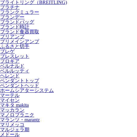
ブライトリング（BREITLING)
プラチナ
フランクミュラー
ブランデー
ブランドバッグ
ブランド時計
ブランド食器買取
プリアンプ
プリメインアンプ
ふるさと切手
ブレゲ
ブレスレット
プロギア
ベルナルド
ベルルッティ
ヘレンド
ペンダントトップ
ペンダントヘッド
ホームシアターシステム
マーテル
マイセン
マキタ makita
マッカラン
マノロブラニク
マランツ・marantz
マリメッコ
マルジェラ期
メドール