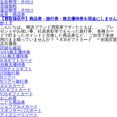
生前整理・片付け
見積無料
遺品整理・片付け
金券・商品券
【買取強化中】商品券・旅行券・株主優待券を現金にしません
か！？
こんにちは。 横浜ブランド買取家です♪ たとえば、、、 プレ
ゼントやお祝い事、社員表彰等でもらった旅行券、 各種カー
ドで貯まったポイントと交換した商品券など、 ご自宅で未使
用のまま眠っていませんか？ ＊JCBギフトカード ＊全国百貨
店共通商…
詳細を確認
ANA株主優待券
JAL株主優待券
JCBギフトカード
JR株主優待券
JTBナイスギフト
JTB旅行券
Nツアー
Nツアー旅行券
ＱＵＯカード
UCギフトカード
VJAギフトカード
おこめ券
こども商品券
ジェフグルメカード
スポンサーパスポート
ディズニーリゾート