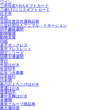
ワイン
三井住友VISAギフトカード
三菱UFJニコスギフトカード
任天堂
余市
全国百貨店共通商品券
公益社団法人アニマル・ドネーション
切手趣味週間
動物愛護
動物支援
印紙
喜平ネックレス
喜平ブレスレット
国宝シリーズ
国際文通週間
寄付
年賀はがき
年賀切手
広告つき葉書
日本旅行
日本酒
春のおよろこびはがき
普通はがき
普通切手
暑中見舞はがき
本珊瑚
東急グループ商品券
株主優待券