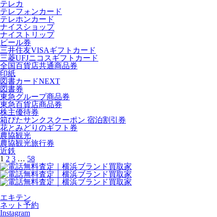
テレカ
テレフォンカード
テレホンカード
ナイスショップ
ナイストリップ
ビール券
三井住友VISAギフトカード
三菱UFJニコスギフトカード
全国百貨店共通商品券
印紙
図書カードNEXT
図書券
東急グループ商品券
東急百貨店商品券
株主優待券
箱ぴたサンクスクーポン 宿泊割引券
花とみどりのギフト券
農協観光
農協観光旅行券
近鉄
1
2
3
…
58
エキテン
ネット予約
Instagram