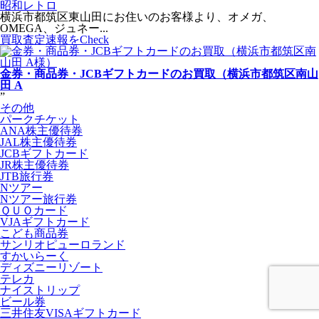
昭和レトロ
横浜市都筑区東山田にお住いのお客様より、オメガ、
OMEGA、ジュネー...
買取査定速報をCheck
金券・商品券・JCBギフトカードのお買取（横浜市都筑区南山
田 A
”
その他
パークチケット
ANA株主優待券
JAL株主優待券
JCBギフトカード
JR株主優待券
JTB旅行券
Nツアー
Nツアー旅行券
ＱＵＯカード
VJAギフトカード
こども商品券
サンリオピューロランド
すかいらーく
ディズニーリゾート
テレカ
ナイストリップ
ビール券
三井住友VISAギフトカード