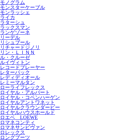
モノグラム
モンスターケーブル
モンラッシェ
ライカ
ラターシュ
ラックスマン
ランゲゾーネ
リーデル
リシュブール
リチャードジノリ
リン・ＬＩＮＮ
ル・クルーゼ
ルイヴィトン
レコードプレーヤー
レターパック
レディディオール
レミーマルタン
ローライフレックス
ロイヤル・アルバート
ロイヤル・コペンハーゲン
ロイヤルアントワネット
ロイヤルクラウンダービー
ロイヤルハウスホールド
ロエベ LOEWE
ロマネコンティ
ロマネサンビヴァン
ロレックス
ロングブーツ