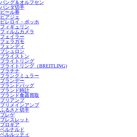
バング＆オルフセン
パンダ切手
ビール券
ピアジェ
ビレロイ・ボッホ
フィギュリン
フィルムカメラ
フェイラー
フェラガモ
フェンディ
ブシュロン
ブライストン
ブライトリング
ブライトリング（BREITLING)
プラチナ
フランクミュラー
ブランデー
ブランドバッグ
ブランド時計
ブランド食器買取
プリアンプ
プリメインアンプ
ふるさと切手
ブレゲ
ブレスレット
プロギア
ベルナルド
ベルルッティ