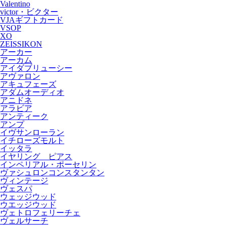
Valentino
victor・ビクター
VJAギフトカード
VSOP
XO
ZEISSIKON
アーカー
アーカム
アイダブリューシー
アヴァロン
アキュフェーズ
アダムオーディオ
アニドネ
アラビア
アンティーク
アンプ
イヴサンローラン
イチローズモルト
イッタラ
イヤリング ピアス
インペリアル・ポーセリン
ヴァシュロンコンスタンタン
ヴィンテージ
ヴェスパ
ウェッジウッド
ウエッジウッド
ヴェトロフェリーチェ
ヴェルサーチ