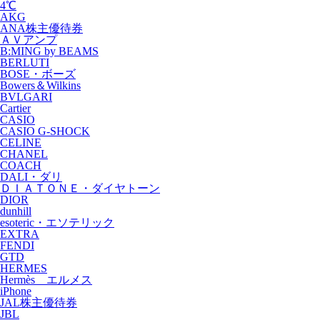
4℃
AKG
ANA株主優待券
ＡＶアンプ
B:MING by BEAMS
BERLUTI
BOSE・ボーズ
Bowers＆Wilkins
BVLGARI
Cartier
CASIO
CASIO G-SHOCK
CELINE
CHANEL
COACH
DALI・ダリ
ＤＩＡＴＯＮＥ・ダイヤトーン
DIOR
dunhill
esoteric・エソテリック
EXTRA
FENDI
GTD
HERMES
Hermès エルメス
iPhone
JAL株主優待券
JBL