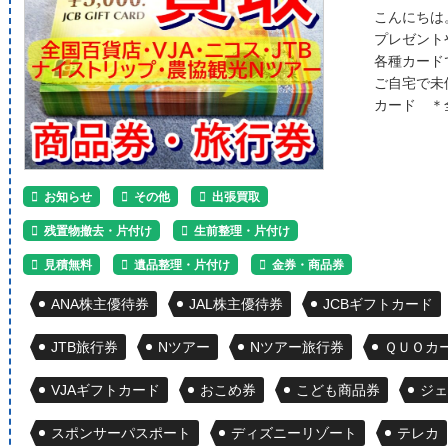
こんにちは
プレゼント
各種カード
ご自宅で未
カード ＊
お知らせ
その他
出張買取
残置物撤去・片付け
生前整理・片付け
見積無料
遺品整理・片付け
金券・商品券
ANA株主優待券
JAL株主優待券
JCBギフトカード
JTB旅行券
Nツアー
Nツアー旅行券
ＱＵＯカ
VJAギフトカード
おこめ券
こども商品券
ジェ
スポンサーパスポート
ディズニーリゾート
テレカ