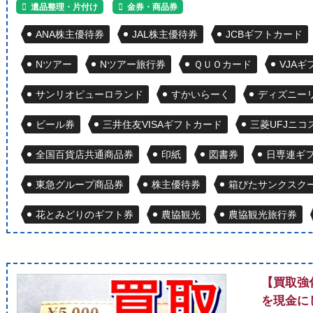
遺品整理・片付け
金券・商品券
ANA株主優待券
JAL株主優待券
JCBギフトカード
Nツアー
Nツアー旅行券
ＱＵＯカード
VJA
サンリオピューロランド
すかいらーく
ディズニー
ビール券
三井住友VISAギフトカード
三菱UFJニコ
全国百貨店共通商品券
印紙
図書券
日専連ギ
東急グループ商品券
株主優待券
箱ぴたサンクスクー
花とみどりのギフト券
農協観光
農協観光旅行券
【買取強
を現金に