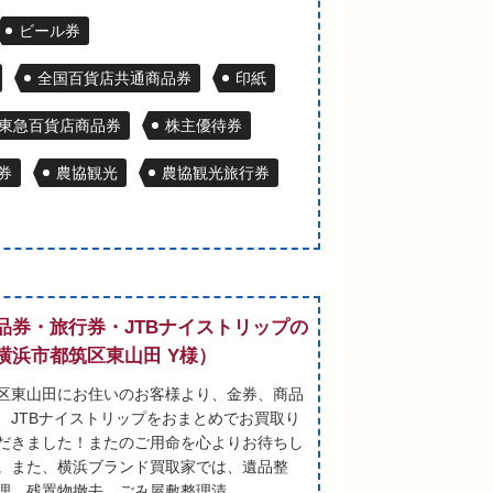
ビール券
全国百貨店共通商品券
印紙
東急百貨店商品券
株主優待券
券
農協観光
農協観光旅行券
品券・旅行券・JTBナイストリップの
横浜市都筑区東山田 Y様）
区東山田にお住いのお客様より、金券、商品
、JTBナイストリップをおまとめでお買取り
だきました！またのご用命を心よりお待ちし
。また、横浜ブランド買取家では、遺品整
理、残置物撤去、ごみ屋敷整理清…