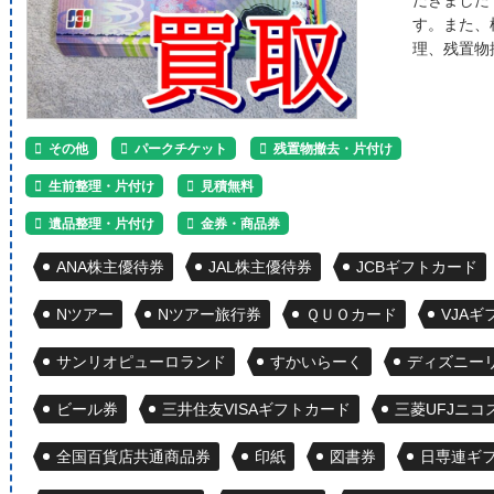
す。また、
理、残置物
その他
パークチケット
残置物撤去・片付け
生前整理・片付け
見積無料
遺品整理・片付け
金券・商品券
ANA株主優待券
JAL株主優待券
JCBギフトカード
Nツアー
Nツアー旅行券
ＱＵＯカード
VJA
サンリオピューロランド
すかいらーく
ディズニー
ビール券
三井住友VISAギフトカード
三菱UFJニコ
全国百貨店共通商品券
印紙
図書券
日専連ギ