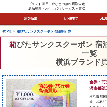
ブランド商品・金などの無料買取査定
遺品整理・片付け代行サービス＋買取
出張買取
LINE査定
地図
HOME
箱ぴたサンクスクーポン 宿泊割引券
箱ぴたサンクスクーポン 宿泊割引券の買取査定
一覧
横浜ブランド
金券・商
浜市都筑
横浜市都筑
券、JCB
だきました