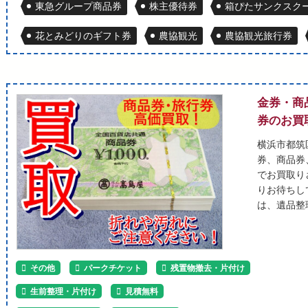
東急グループ商品券
株主優待券
箱ぴたサンクスクー
花とみどりのギフト券
農協観光
農協観光旅行券
金券・商
券のお買
横浜市都筑
券、商品券
でお買取り
りお待ちし
は、遺品整
その他
パークチケット
残置物撤去・片付け
生前整理・片付け
見積無料