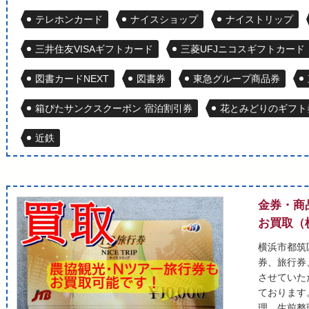
テレホンカード
ナイスショップ
ナイストリップ
三井住友VISAギフトカード
三菱UFJニコスギフトカード
図書カードNEXT
図書券
東急グループ商品券
箱ぴたサンクスクーポン 宿泊割引券
花とみどりのギフト
近鉄
金券・商
お買取（
横浜市都筑
券、旅行券
させていた
ております
理、生前整