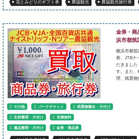
花とみどりのギフト券
農協観光
農協観光旅行券
金券・商
浜市都筑
横浜市都筑
券、JTB
だきました
す。また、
理、残置物
その他
パークチケット
残置物撤去・片付け
生前整理・片付け
見積無料
遺品整理・片付け
金券・商品券