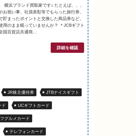
。 横浜ブランド買取家です♪ たとえば、、、
やお祝い事、社員表彰等でもらった旅行券、
で貯まったポイントと交換した商品券など、
使用のまま眠っていませんか？ ＊JCBギフト
全国百貨店共通商…
詳細を確認
JR株主優待券
JTBナイスギフト
ード
UCギフトカード
フグルメカード
テレフォンカード