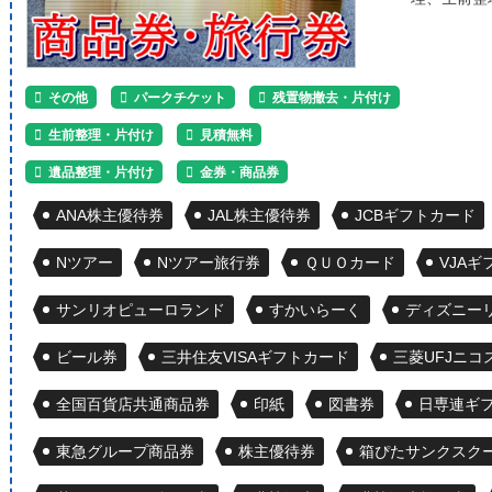
その他
パークチケット
残置物撤去・片付け
生前整理・片付け
見積無料
遺品整理・片付け
金券・商品券
ANA株主優待券
JAL株主優待券
JCBギフトカード
Nツアー
Nツアー旅行券
ＱＵＯカード
VJA
サンリオピューロランド
すかいらーく
ディズニー
ビール券
三井住友VISAギフトカード
三菱UFJニコ
全国百貨店共通商品券
印紙
図書券
日専連ギ
東急グループ商品券
株主優待券
箱ぴたサンクスクー