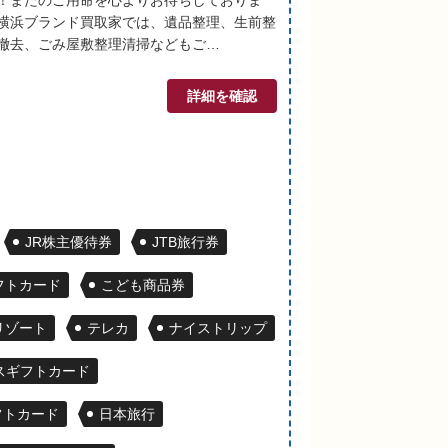
横浜ブランド買取家では、遺品整理、生前整
撤去、ごみ屋敷整理清掃などもご…
詳細を確認
JR株主優待券
JTB旅行券
ギフトカード
こども商品券
リゾート
テレカ
ナイストリップ
スギフトカード
フトカード
日本旅行