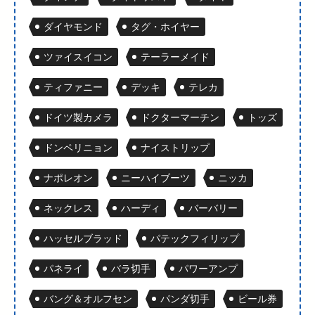
ダイヤモンド
タグ・ホイヤー
ツァイスイコン
テーラーメイド
ティファニー
デッキ
テレカ
ドイツ製カメラ
ドクターマーチン
トッズ
ドンペリニョン
ナイストリップ
ナポレオン
ニーハイブーツ
ニッカ
ネックレス
ハーディ
バーバリー
ハッセルブラッド
パテックフィリップ
パネライ
バラ切手
パワーアンプ
バング＆オルフセン
パンダ切手
ビール券