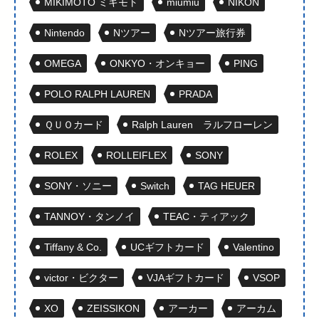
MIKIMOTO ミキモト
miumiu
NIKON
Nintendo
Nツアー
Nツアー旅行券
OMEGA
ONKYO・オンキョー
PING
POLO RALPH LAUREN
PRADA
ＱＵＯカード
Ralph Lauren ラルフローレン
ROLEX
ROLLEIFLEX
SONY
SONY・ソニー
Switch
TAG HEUER
TANNOY・タンノイ
TEAC・ティアック
Tiffany & Co.
UCギフトカード
Valentino
victor・ビクター
VJAギフトカード
VSOP
XO
ZEISSIKON
アーカー
アーカム