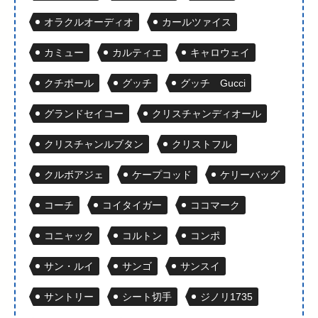
オラクルオーディオ
カールツァイス
カミュー
カルティエ
キャロウェイ
クチポール
グッチ
グッチ Gucci
グランドセイコー
クリスチャンディオール
クリスチャンルブタン
クリストフル
クルボアジェ
ケープコッド
ケリーバッグ
コーチ
コイタイガー
ココマーク
コニャック
コルトン
コンポ
サン・ルイ
サンゴ
サンスイ
サントリー
シート切手
ジノリ1735