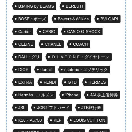
B:MING by BEAMS
BERLUTI
BOSE・ボーズ
Bowers＆Wilkins
BVLGARI
Cartier
CASIO
CASIO G-SHOCK
CELINE
CHANEL
COACH
DALI・ダリ
ＤＩＡＴＯＮＥ・ダイヤトーン
DIOR
dunhill
esoteric・エソテリック
EXTRA
FENDI
GTD
HERMES
Hermès エルメス
iPhone
JAL株主優待券
JBL
JCBギフトカード
JTB旅行券
K18・Au750
KEF
LOUIS VUITTON