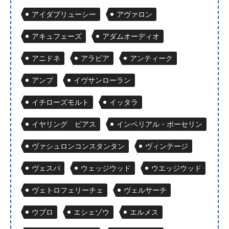
アイダブリューシー
アヴァロン
アキュフェーズ
アダムオーディオ
アニドネ
アラビア
アンティーク
アンプ
イヴサンローラン
イチローズモルト
イッタラ
イヤリング ピアス
インペリアル・ポーセリン
ヴァシュロンコンスタンタン
ヴィンテージ
ヴェスパ
ウェッジウッド
ウエッジウッド
ヴェトロフェリーチェ
ヴェルサーチ
ウブロ
エシェゾウ
エルメス