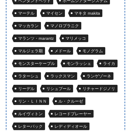
ペンダントヘッド
ホームシアターシステム
マーテル
マイセン
マキタ makita
マッカラン
マノロブラニク
マランツ・marantz
マリメッコ
マルジェラ期
メドール
モノグラム
モンスターケーブル
モンラッシェ
ライカ
ラターシュ
ラックスマン
ランゲゾーネ
リーデル
リシュブール
リチャードジノリ
リン・ＬＩＮＮ
ル・クルーゼ
ルイヴィトン
レコードプレーヤー
レターパック
レディディオール