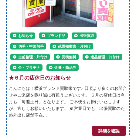
お知らせ
ブランド品
出張買取
切手・中国切手
残置物撤去・片付け
生前整理・片付け
見積無料
遺品整理・片付け
金・プラチナ
金券・商品券
★６月の店休日のお知らせ
こんにちは！横浜ブランド買取家です♪ 日頃より多くのお問合
せやご来店を賜り誠に有難うございます。 ６月の店休日は今
月も「毎週土日」となります。 ご不便をお掛けいたします
が、宜しくお願いいたします。 ※営業日でも、出張買取のた
め外出し店舗不在…
詳細を確認