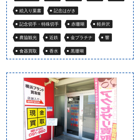
絵入り葉書
記念はがき
記念切手・特殊切手
赤珊瑚
軽井沢
農協観光
近鉄
金プラチナ
響
食器買取
香水
黒珊瑚