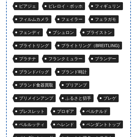
ピアジェ
ビレロイ・ボッホ
フィギュリン
フィルムカメラ
フェイラー
フェラガモ
フェンディ
ブシュロン
ブライストン
ブライトリング
ブライトリング（BREITLING)
プラチナ
フランクミュラー
ブランデー
ブランドバッグ
ブランド時計
ブランド食器買取
プリアンプ
プリメインアンプ
ふるさと切手
ブレゲ
ブレスレット
プロギア
ベルナルド
ベルルッティ
ヘレンド
ペンダントトップ