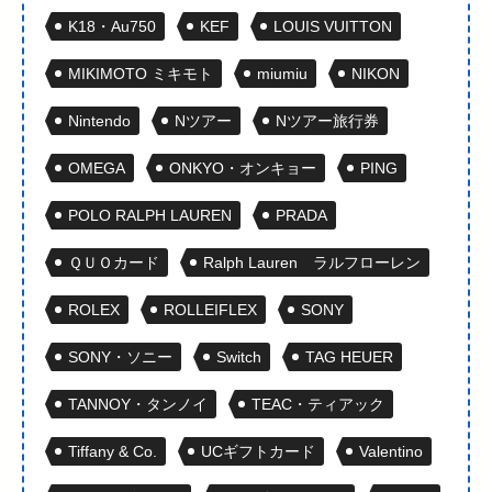
K18・Au750
KEF
LOUIS VUITTON
MIKIMOTO ミキモト
miumiu
NIKON
Nintendo
Nツアー
Nツアー旅行券
OMEGA
ONKYO・オンキョー
PING
POLO RALPH LAUREN
PRADA
ＱＵＯカード
Ralph Lauren ラルフローレン
ROLEX
ROLLEIFLEX
SONY
SONY・ソニー
Switch
TAG HEUER
TANNOY・タンノイ
TEAC・ティアック
Tiffany & Co.
UCギフトカード
Valentino