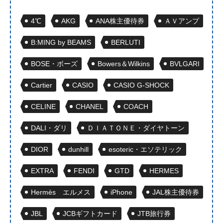
4℃
AKG
ANA株主優待券
ＡＶアンプ
B:MING by BEAMS
BERLUTI
BOSE・ボーズ
Bowers＆Wilkins
BVLGARI
Cartier
CASIO
CASIO G-SHOCK
CELINE
CHANEL
COACH
DALI・ダリ
ＤＩＡＴＯＮＥ・ダイヤトーン
DIOR
dunhill
esoteric・エソテリック
EXTRA
FENDI
GTD
HERMES
Hermès エルメス
iPhone
JAL株主優待券
JBL
JCBギフトカード
JTB旅行券