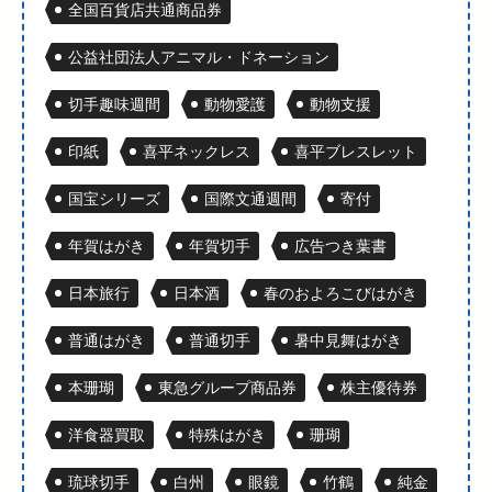
全国百貨店共通商品券
公益社団法人アニマル・ドネーション
切手趣味週間
動物愛護
動物支援
印紙
喜平ネックレス
喜平ブレスレット
国宝シリーズ
国際文通週間
寄付
年賀はがき
年賀切手
広告つき葉書
日本旅行
日本酒
春のおよろこびはがき
普通はがき
普通切手
暑中見舞はがき
本珊瑚
東急グループ商品券
株主優待券
洋食器買取
特殊はがき
珊瑚
琉球切手
白州
眼鏡
竹鶴
純金