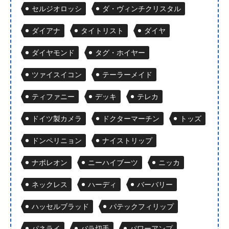
セルジオロッシ
ダ・ヴィンチクリスタル
ダイアナ
タイトリスト
ダイヤ
ダイヤモンド
タグ・ホイヤー
ツァイスイコン
テーラーメイド
ティファニー
デッキ
テレカ
ドイツ製カメラ
ドクターマーチン
トッズ
ドンペリニョン
ナイストリップ
ナポレオン
ニーハイブーツ
ニッカ
ネックレス
ハーディ
バーバリー
ハッセルブラッド
パテックフィリップ
パネライ
バラ切手
パワーアンプ