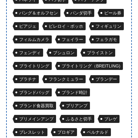
バング＆オルフセン
パンダ切手
ビール券
ピアジェ
ビレロイ・ボッホ
フィギュリン
フィルムカメラ
フェイラー
フェラガモ
フェンディ
ブシュロン
ブライストン
ブライトリング
ブライトリング（BREITLING)
プラチナ
フランクミュラー
ブランデー
ブランドバッグ
ブランド時計
ブランド食器買取
プリアンプ
プリメインアンプ
ふるさと切手
ブレゲ
ブレスレット
プロギア
ベルナルド