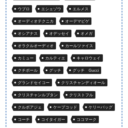
ウブロ
エシェゾウ
エルメス
オーディオテクニカ
オーデマピゲ
オシアナス
オデッセイ
オメガ
オラクルオーディオ
カールツァイス
カミュー
カルティエ
キャロウェイ
クチポール
グッチ
グッチ Gucci
グランドセイコー
クリスチャンディオール
クリスチャンルブタン
クリストフル
クルボアジェ
ケープコッド
ケリーバッグ
コーチ
コイタイガー
ココマーク