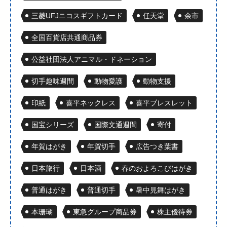
三菱UFJニコスギフトカード
任天堂
余市
全国百貨店共通商品券
公益社団法人アニマル・ドネーション
切手趣味週間
動物愛護
動物支援
印紙
喜平ネックレス
喜平ブレスレット
国宝シリーズ
国際文通週間
寄付
年賀はがき
年賀切手
広告つき葉書
日本旅行
日本酒
春のおよろこびはがき
普通はがき
普通切手
暑中見舞はがき
本珊瑚
東急グループ商品券
株主優待券