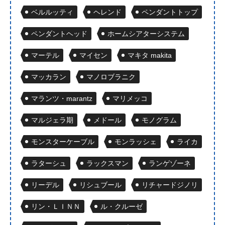
ベルルッティ
ヘレンド
ペンダントトップ
ペンダントヘッド
ホームシアターシステム
マーテル
マイセン
マキタ makita
マッカラン
マノロブラニク
マランツ・marantz
マリメッコ
マルジェラ期
メドール
モノグラム
モンスターケーブル
モンラッシェ
ライカ
ラターシュ
ラックスマン
ランゲゾーネ
リーデル
リシュブール
リチャードジノリ
リン・ＬＩＮＮ
ル・クルーゼ