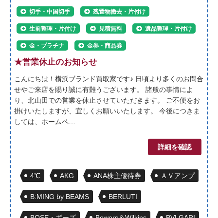
切手・中国切手
残置物撤去・片付け
生前整理・片付け
見積無料
遺品整理・片付け
金・プラチナ
金券・商品券
★営業休止のお知らせ
こんにちは！横浜ブランド買取家です♪ 日頃より多くのお問合
せやご来店を賜り誠に有難うございます。 諸般の事情によ
り、北山田での営業を休止させていただきます。 ご不便をお
掛けいたしますが、宜しくお願いいたします。 今後につきま
しては、ホームペ…
詳細を確認
4℃
AKG
ANA株主優待券
ＡＶアンプ
B:MING by BEAMS
BERLUTI
BOSE・ボーズ
Bowers＆Wilkins
BVLGARI