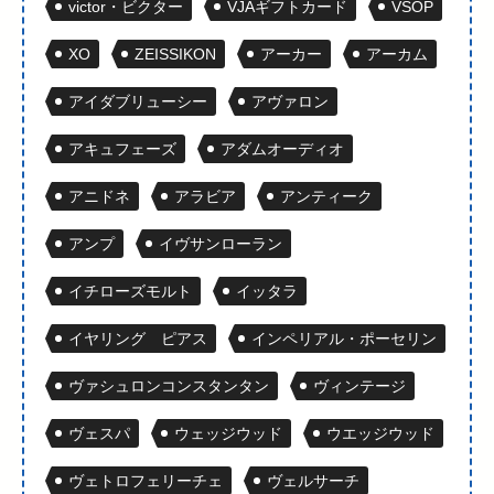
victor・ビクター
VJAギフトカード
VSOP
XO
ZEISSIKON
アーカー
アーカム
アイダブリューシー
アヴァロン
アキュフェーズ
アダムオーディオ
アニドネ
アラビア
アンティーク
アンプ
イヴサンローラン
イチローズモルト
イッタラ
イヤリング ピアス
インペリアル・ポーセリン
ヴァシュロンコンスタンタン
ヴィンテージ
ヴェスパ
ウェッジウッド
ウエッジウッド
ヴェトロフェリーチェ
ヴェルサーチ