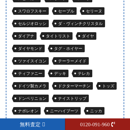
スワロフスキー
セーブル
セリーヌ
セルジオロッシ
ダ・ヴィンチクリスタル
ダイアナ
タイトリスト
ダイヤ
ダイヤモンド
タグ・ホイヤー
ツァイスイコン
テーラーメイド
ティファニー
デッキ
テレカ
ドイツ製カメラ
ドクターマーチン
トッズ
ドンペリニョン
ナイストリップ
ナポレオン
ニーハイブーツ
ニッカ
ネックレス
ハーディ
バーバリー
無料査定
0120-091-960