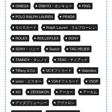
OMEGA
ONKYO・オンキョー
PING
POLO RALPH LAUREN
PRADA
ＱＵＯカード
Ralph Lauren ラルフローレン
ROLEX
ROLLEIFLEX
SONY
SONY・ソニー
Switch
TAG HEUER
TANNOY・タンノイ
TEAC・ティアック
Tiffany & Co.
UCギフトカード
Valentino
victor・ビクター
VJAギフトカード
VSOP
XO
ZEISSIKON
アーカー
アーカム
アイダブリューシー
アヴァロン