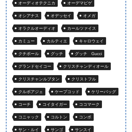
オーディオテクニカ
オーデマピゲ
オシアナス
オデッセイ
オメガ
オラクルオーディオ
カールツァイス
カミュー
カルティエ
キャロウェイ
クチポール
グッチ
グッチ Gucci
グランドセイコー
クリスチャンディオール
クリスチャンルブタン
クリストフル
クルボアジェ
ケープコッド
ケリーバッグ
コーチ
コイタイガー
ココマーク
コニャック
コルトン
コンポ
サン・ルイ
サンゴ
サンスイ