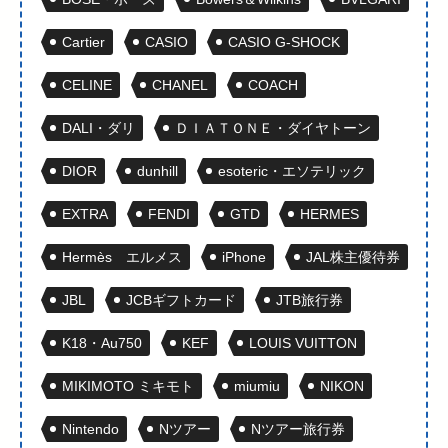
Cartier
CASIO
CASIO G-SHOCK
CELINE
CHANEL
COACH
DALI・ダリ
ＤＩＡＴＯＮＥ・ダイヤトーン
DIOR
dunhill
esoteric・エソテリック
EXTRA
FENDI
GTD
HERMES
Hermès エルメス
iPhone
JAL株主優待券
JBL
JCBギフトカード
JTB旅行券
K18・Au750
KEF
LOUIS VUITTON
MIKIMOTO ミキモト
miumiu
NIKON
Nintendo
Nツアー
Nツアー旅行券