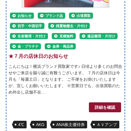
お知らせ
ブランド品
出張買取
切手・中国切手
残置物撤去・片付け
生前整理・片付け
見積無料
遺品整理・片付け
金・プラチナ
金券・商品券
★７月の店休日のお知らせ
こんにちは！横浜ブランド買取家です♪ 日頃より多くのお問合
せやご来店を賜り誠に有難うございます。 ７月の店休日は今
月も「毎週土日」となります。 ご不便をお掛けいたします
が、宜しくお願いいたします。 ※営業日でも、出張買取のた
め外出し店舗不在…
詳細を確認
4℃
AKG
ANA株主優待券
ＡＶアンプ