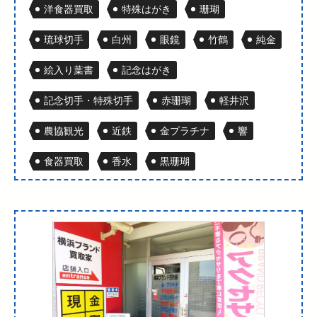
洋食器買取
特殊はがき
珊瑚
琉球切手
白州
眼鏡
竹鶴
純金
絵入り葉書
記念はがき
記念切手・特殊切手
赤珊瑚
軽井沢
農協観光
近鉄
金プラチナ
響
食器買取
香水
黒珊瑚