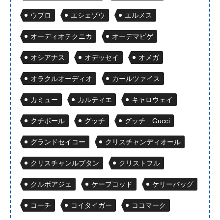
ウブロ
エシェゾウ
エルメス
オーディオテクニカ
オーデマピゲ
オシアナス
オデッセイ
オメガ
オラクルオーディオ
カールツァイス
カミュー
カルティエ
キャロウェイ
クチポール
グッチ
グッチ Gucci
グランドセイコー
クリスチャンディオール
クリスチャンルブタン
クリストフル
クルボアジェ
ケープコッド
ケリーバッグ
コーチ
コイタイガー
ココマーク