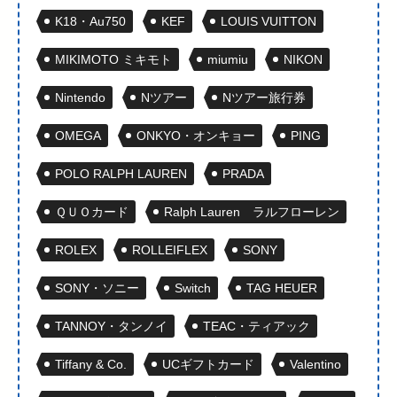
K18・Au750
KEF
LOUIS VUITTON
MIKIMOTO ミキモト
miumiu
NIKON
Nintendo
Nツアー
Nツアー旅行券
OMEGA
ONKYO・オンキョー
PING
POLO RALPH LAUREN
PRADA
ＱＵＯカード
Ralph Lauren ラルフローレン
ROLEX
ROLLEIFLEX
SONY
SONY・ソニー
Switch
TAG HEUER
TANNOY・タンノイ
TEAC・ティアック
Tiffany & Co.
UCギフトカード
Valentino