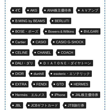
4℃
AKG
ANA株主優待券
ＡＶアンプ
B:MING by BEAMS
BERLUTI
BOSE・ボーズ
Bowers＆Wilkins
BVLGARI
Cartier
CASIO
CASIO G-SHOCK
CELINE
CHANEL
COACH
DALI・ダリ
ＤＩＡＴＯＮＥ・ダイヤトーン
DIOR
dunhill
esoteric・エソテリック
EXTRA
FENDI
GTD
HERMES
Hermès エルメス
iPhone
JAL株主優待券
JBL
JCBギフトカード
JTB旅行券