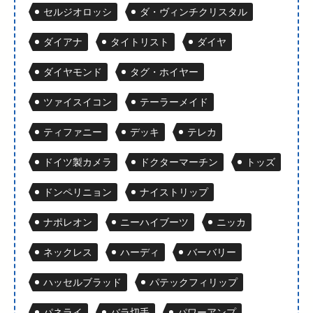
セルジオロッシ
ダ・ヴィンチクリスタル
ダイアナ
タイトリスト
ダイヤ
ダイヤモンド
タグ・ホイヤー
ツァイスイコン
テーラーメイド
ティファニー
デッキ
テレカ
ドイツ製カメラ
ドクターマーチン
トッズ
ドンペリニョン
ナイストリップ
ナポレオン
ニーハイブーツ
ニッカ
ネックレス
ハーディ
バーバリー
ハッセルブラッド
パテックフィリップ
パネライ
バラ切手
パワーアンプ