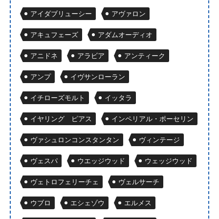
アイダブリューシー
アヴァロン
アキュフェーズ
アダムオーディオ
アニドネ
アラビア
アンティーク
アンプ
イヴサンローラン
イチローズモルト
イッタラ
イヤリング ピアス
インペリアル・ポーセリン
ヴァシュロンコンスタンタン
ヴィンテージ
ヴェスパ
ウエッジウッド
ウェッジウッド
ヴェトロフェリーチェ
ヴェルサーチ
ウブロ
エシェゾウ
エルメス