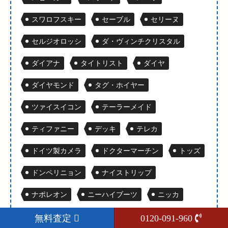
スワロフスキー
セーブル
セリーヌ
セルジオロッシ
ダ・ヴィンチクリスタル
ダイアナ
タイトリスト
ダイヤ
ダイヤモンド
タグ・ホイヤー
ツァイスイコン
テーラーメイド
ティファニー
デッキ
テレカ
ドイツ製カメラ
ドクターマーチン
トッズ
ドンペリニョン
ナイストリップ
ナポレオン
ニーハイブーツ
ニッカ
ネックレス
ハーディ
バーバリー
無料査定
0120-091-960