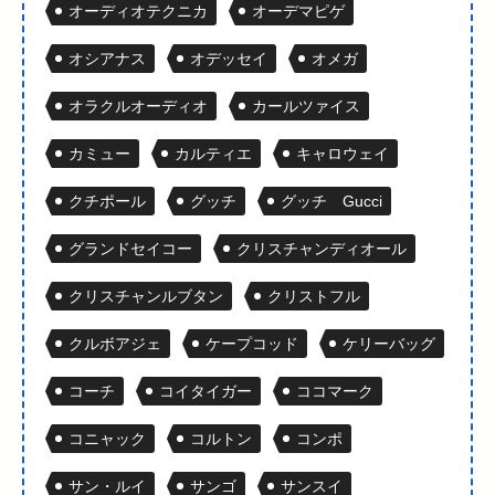
オーディオテクニカ
オーデマピゲ
オシアナス
オデッセイ
オメガ
オラクルオーディオ
カールツァイス
カミュー
カルティエ
キャロウェイ
クチポール
グッチ
グッチ Gucci
グランドセイコー
クリスチャンディオール
クリスチャンルブタン
クリストフル
クルボアジェ
ケープコッド
ケリーバッグ
コーチ
コイタイガー
ココマーク
コニャック
コルトン
コンポ
サン・ルイ
サンゴ
サンスイ