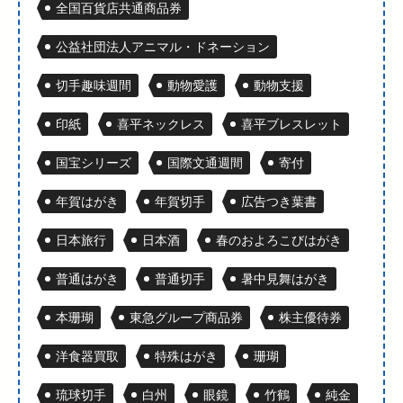
全国百貨店共通商品券
公益社団法人アニマル・ドネーション
切手趣味週間
動物愛護
動物支援
印紙
喜平ネックレス
喜平ブレスレット
国宝シリーズ
国際文通週間
寄付
年賀はがき
年賀切手
広告つき葉書
日本旅行
日本酒
春のおよろこびはがき
普通はがき
普通切手
暑中見舞はがき
本珊瑚
東急グループ商品券
株主優待券
洋食器買取
特殊はがき
珊瑚
琉球切手
白州
眼鏡
竹鶴
純金