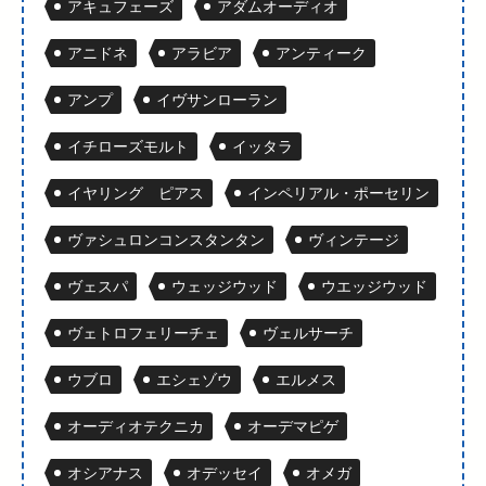
アキュフェーズ
アダムオーディオ
アニドネ
アラビア
アンティーク
アンプ
イヴサンローラン
イチローズモルト
イッタラ
イヤリング ピアス
インペリアル・ポーセリン
ヴァシュロンコンスタンタン
ヴィンテージ
ヴェスパ
ウェッジウッド
ウエッジウッド
ヴェトロフェリーチェ
ヴェルサーチ
ウブロ
エシェゾウ
エルメス
オーディオテクニカ
オーデマピゲ
オシアナス
オデッセイ
オメガ