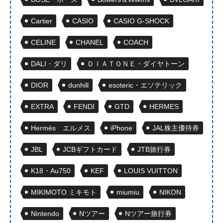
Cartier
CASIO
CASIO G-SHOCK
CELINE
CHANEL
COACH
DALI・ダリ
ＤＩＡＴＯＮＥ・ダイヤトーン
DIOR
dunhill
esoteric・エソテリック
EXTRA
FENDI
GTD
HERMES
Hermès エルメス
iPhone
JAL株主優待券
JBL
JCBギフトカード
JTB旅行券
K18・Au750
KEF
LOUIS VUITTON
MIKIMOTO ミキモト
miumiu
NIKON
Nintendo
Nツアー
Nツアー旅行券