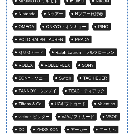
MIKIMOTO ミキモト
miumiu
NIKON
Nintendo
Nツアー
Nツアー旅行券
OMEGA
ONKYO・オンキョー
PING
POLO RALPH LAUREN
PRADA
ＱＵＯカード
Ralph Lauren ラルフローレン
ROLEX
ROLLEIFLEX
SONY
SONY・ソニー
Switch
TAG HEUER
TANNOY・タンノイ
TEAC・ティアック
Tiffany & Co.
UCギフトカード
Valentino
victor・ビクター
VJAギフトカード
VSOP
XO
ZEISSIKON
アーカー
アーカム