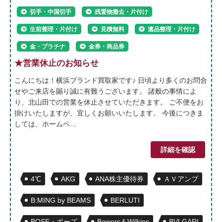
切手・中国切手
残置物撤去・片付け
生前整理・片付け
見積無料
遺品整理・片付け
金・プラチナ
金券・商品券
★営業休止のお知らせ
こんにちは！横浜ブランド買取家です♪ 日頃より多くのお問合
せやご来店を賜り誠に有難うございます。 諸般の事情によ
り、北山田での営業を休止させていただきます。 ご不便をお
掛けいたしますが、宜しくお願いいたします。 今後につきま
しては、ホームペ…
詳細を確認
4℃
AKG
ANA株主優待券
ＡＶアンプ
B:MING by BEAMS
BERLUTI
BOSE・ボーズ
Bowers＆Wilkins
BVLGARI