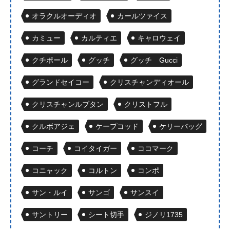
オラクルオーディオ
カールツァイス
カミュー
カルティエ
キャロウェイ
クチポール
グッチ
グッチ Gucci
グランドセイコー
クリスチャンディオール
クリスチャンルブタン
クリストフル
クルボアジェ
ケープコッド
ケリーバッグ
コーチ
コイタイガー
ココマーク
コニャック
コルトン
コンポ
サン・ルイ
サンゴ
サンスイ
サントリー
シート切手
ジノリ1735