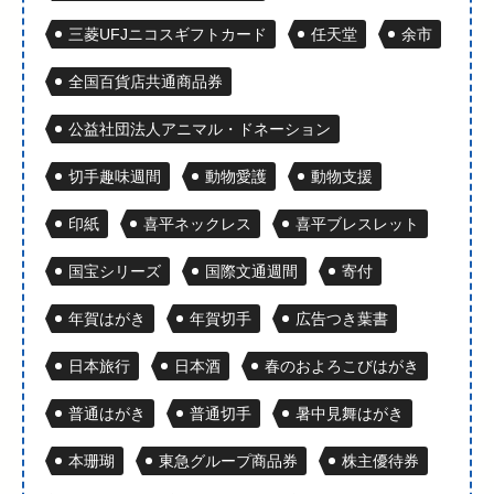
三菱UFJニコスギフトカード
任天堂
余市
全国百貨店共通商品券
公益社団法人アニマル・ドネーション
切手趣味週間
動物愛護
動物支援
印紙
喜平ネックレス
喜平ブレスレット
国宝シリーズ
国際文通週間
寄付
年賀はがき
年賀切手
広告つき葉書
日本旅行
日本酒
春のおよろこびはがき
普通はがき
普通切手
暑中見舞はがき
本珊瑚
東急グループ商品券
株主優待券