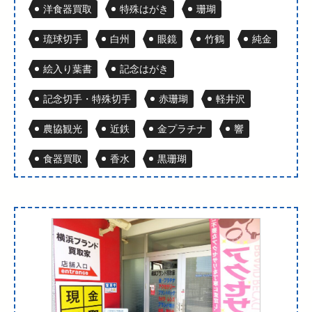
洋食器買取
特殊はがき
珊瑚
琉球切手
白州
眼鏡
竹鶴
純金
絵入り葉書
記念はがき
記念切手・特殊切手
赤珊瑚
軽井沢
農協観光
近鉄
金プラチナ
響
食器買取
香水
黒珊瑚