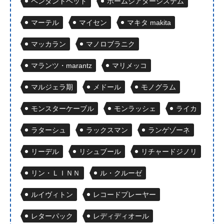
ペンダントヘッド
ホームシアターシステム
マーテル
マイセン
マキタ makita
マッカラン
マノロブラニク
マランツ・marantz
マリメッコ
マルジェラ期
メドール
モノグラム
モンスターケーブル
モンラッシェ
ライカ
ラターシュ
ラックスマン
ランゲゾーネ
リーデル
リシュブール
リチャードジノリ
リン・ＬＩＮＮ
ル・クルーゼ
ルイヴィトン
レコードプレーヤー
レターパック
レディディオール