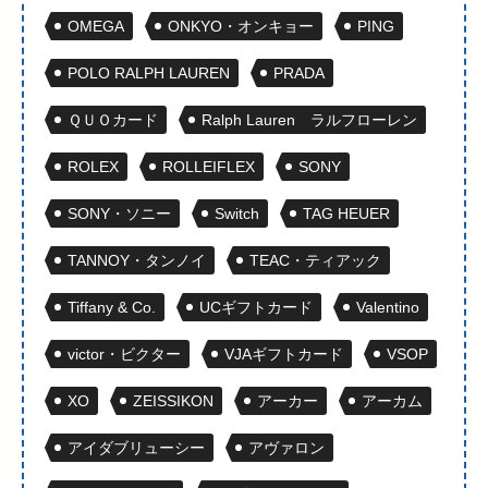
OMEGA
ONKYO・オンキョー
PING
POLO RALPH LAUREN
PRADA
ＱＵＯカード
Ralph Lauren ラルフローレン
ROLEX
ROLLEIFLEX
SONY
SONY・ソニー
Switch
TAG HEUER
TANNOY・タンノイ
TEAC・ティアック
Tiffany & Co.
UCギフトカード
Valentino
victor・ビクター
VJAギフトカード
VSOP
XO
ZEISSIKON
アーカー
アーカム
アイダブリューシー
アヴァロン