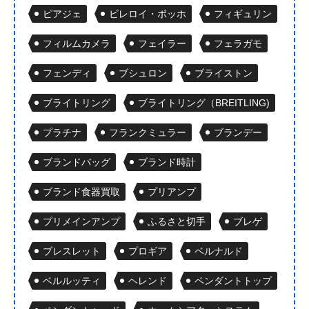
ピアジェ
ビレロイ・ボッホ
フィギュリン
フィルムカメラ
フェイラー
フェラガモ
フェンディ
ブシュロン
ブライストン
ブライトリング
ブライトリング（BREITLING)
プラチナ
フランクミュラー
ブランデー
ブランドバッグ
ブランド時計
ブランド食器買取
プリアンプ
プリメインアンプ
ふるさと切手
ブレゲ
ブレスレット
プロギア
ベルナルド
ベルルッティ
ヘレンド
ペンダントトップ