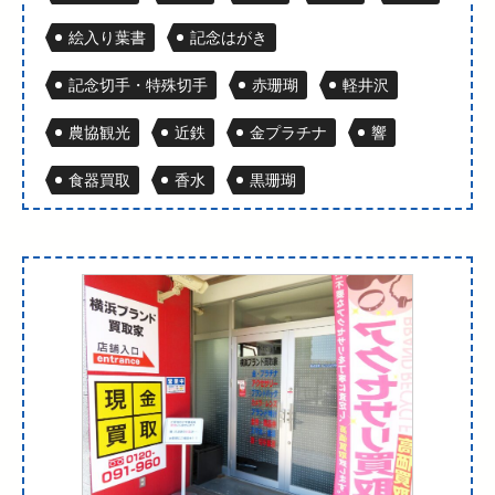
絵入り葉書
記念はがき
記念切手・特殊切手
赤珊瑚
軽井沢
農協観光
近鉄
金プラチナ
響
食器買取
香水
黒珊瑚