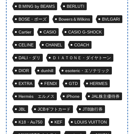
B:MING by BEAMS
BERLUTI
BOSE・ボーズ
Bowers＆Wilkins
BVLGARI
Cartier
CASIO
CASIO G-SHOCK
CELINE
CHANEL
COACH
DALI・ダリ
ＤＩＡＴＯＮＥ・ダイヤトーン
DIOR
dunhill
esoteric・エソテリック
EXTRA
FENDI
GTD
HERMES
Hermès エルメス
iPhone
JAL株主優待券
JBL
JCBギフトカード
JTB旅行券
K18・Au750
KEF
LOUIS VUITTON