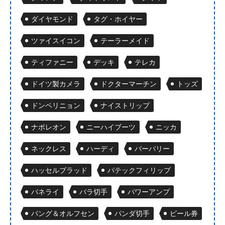
ダイヤモンド
タグ・ホイヤー
ツァイスイコン
テーラーメイド
ティファニー
デッキ
テレカ
ドイツ製カメラ
ドクターマーチン
トッズ
ドンペリニョン
ナイストリップ
ナポレオン
ニーハイブーツ
ニッカ
ネックレス
ハーディ
バーバリー
ハッセルブラッド
パテックフィリップ
パネライ
バラ切手
パワーアンプ
バング＆オルフセン
パンダ切手
ビール券