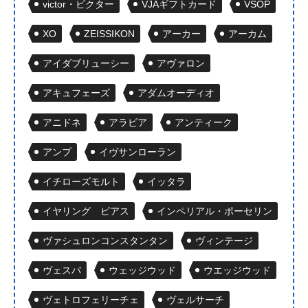
victor・ビクター
VJAギフトカード
VSOP
XO
ZEISSIKON
アーカー
アーカム
アイダブリューシー
アヴァロン
アキュフェーズ
アダムオーディオ
アニドネ
アラビア
アンティーク
アンプ
イヴサンローラン
イチローズモルト
イッタラ
イヤリング ピアス
インペリアル・ポーセリン
ヴァシュロンコンスタンタン
ヴィンテージ
ヴェスパ
ウェッジウッド
ウエッジウッド
ヴェトロフェリーチェ
ヴェルサーチ