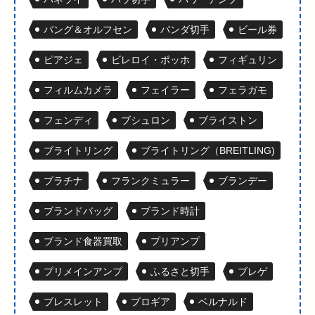
バング＆オルフセン
パンダ切手
ビール券
ピアジェ
ビレロイ・ボッホ
フィギュリン
フィルムカメラ
フェイラー
フェラガモ
フェンディ
ブシュロン
ブライストン
ブライトリング
ブライトリング（BREITLING)
プラチナ
フランクミュラー
ブランデー
ブランドバッグ
ブランド時計
ブランド食器買取
プリアンプ
プリメインアンプ
ふるさと切手
ブレゲ
ブレスレット
プロギア
ベルナルド