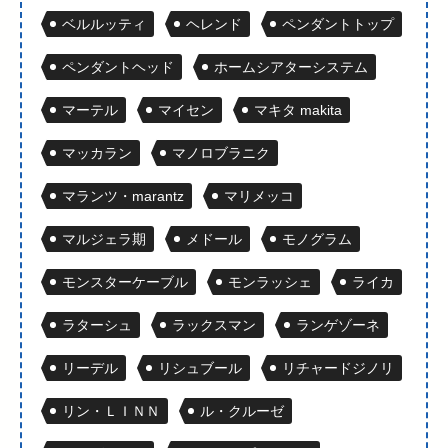
ベルルッティ
ヘレンド
ペンダントトップ
ペンダントヘッド
ホームシアターシステム
マーテル
マイセン
マキタ makita
マッカラン
マノロブラニク
マランツ・marantz
マリメッコ
マルジェラ期
メドール
モノグラム
モンスターケーブル
モンラッシェ
ライカ
ラターシュ
ラックスマン
ランゲゾーネ
リーデル
リシュブール
リチャードジノリ
リン・ＬＩＮＮ
ル・クルーゼ