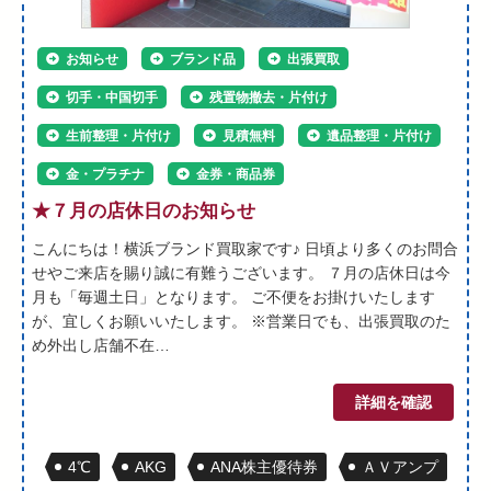
お知らせ
ブランド品
出張買取
切手・中国切手
残置物撤去・片付け
生前整理・片付け
見積無料
遺品整理・片付け
金・プラチナ
金券・商品券
★７月の店休日のお知らせ
こんにちは！横浜ブランド買取家です♪ 日頃より多くのお問合
せやご来店を賜り誠に有難うございます。 ７月の店休日は今
月も「毎週土日」となります。 ご不便をお掛けいたします
が、宜しくお願いいたします。 ※営業日でも、出張買取のた
め外出し店舗不在…
詳細を確認
4℃
AKG
ANA株主優待券
ＡＶアンプ