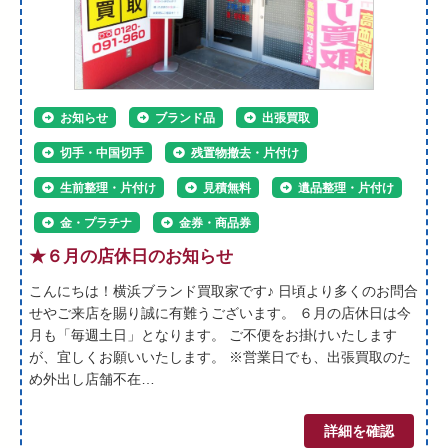
お知らせ
ブランド品
出張買取
切手・中国切手
残置物撤去・片付け
生前整理・片付け
見積無料
遺品整理・片付け
金・プラチナ
金券・商品券
★６月の店休日のお知らせ
こんにちは！横浜ブランド買取家です♪ 日頃より多くのお問合
せやご来店を賜り誠に有難うございます。 ６月の店休日は今
月も「毎週土日」となります。 ご不便をお掛けいたします
が、宜しくお願いいたします。 ※営業日でも、出張買取のた
め外出し店舗不在…
詳細を確認