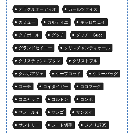
オラクルオーディオ
カールツァイス
カミュー
カルティエ
キャロウェイ
クチポール
グッチ
グッチ Gucci
グランドセイコー
クリスチャンディオール
クリスチャンルブタン
クリストフル
クルボアジェ
ケープコッド
ケリーバッグ
コーチ
コイタイガー
ココマーク
コニャック
コルトン
コンポ
サン・ルイ
サンゴ
サンスイ
サントリー
シート切手
ジノリ1735