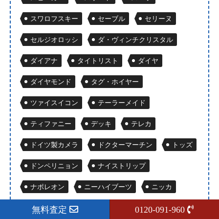
スワロフスキー
セーブル
セリーヌ
セルジオロッシ
ダ・ヴィンチクリスタル
ダイアナ
タイトリスト
ダイヤ
ダイヤモンド
タグ・ホイヤー
ツァイスイコン
テーラーメイド
ティファニー
デッキ
テレカ
ドイツ製カメラ
ドクターマーチン
トッズ
ドンペリニョン
ナイストリップ
ナポレオン
ニーハイブーツ
ニッカ
ネックレス
ハーディ
バーバリー
無料査定
0120-091-960