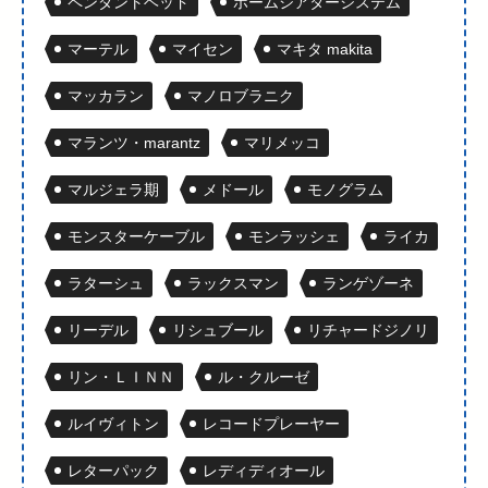
ペンダントヘッド
ホームシアターシステム
マーテル
マイセン
マキタ makita
マッカラン
マノロブラニク
マランツ・marantz
マリメッコ
マルジェラ期
メドール
モノグラム
モンスターケーブル
モンラッシェ
ライカ
ラターシュ
ラックスマン
ランゲゾーネ
リーデル
リシュブール
リチャードジノリ
リン・ＬＩＮＮ
ル・クルーゼ
ルイヴィトン
レコードプレーヤー
レターパック
レディディオール