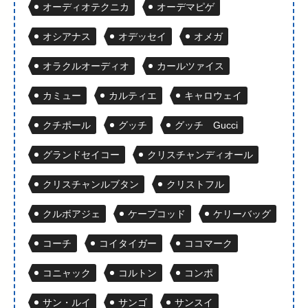
オーディオテクニカ
オーデマピゲ
オシアナス
オデッセイ
オメガ
オラクルオーディオ
カールツァイス
カミュー
カルティエ
キャロウェイ
クチポール
グッチ
グッチ Gucci
グランドセイコー
クリスチャンディオール
クリスチャンルブタン
クリストフル
クルボアジェ
ケープコッド
ケリーバッグ
コーチ
コイタイガー
ココマーク
コニャック
コルトン
コンポ
サン・ルイ
サンゴ
サンスイ