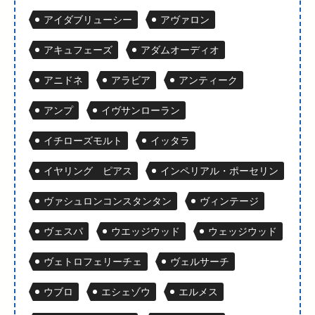
アイダブリューシー
アヴァロン
アキュフェーズ
アダムオーディオ
アニドネ
アラビア
アンティーク
アンプ
イヴサンローラン
イチローズモルト
イッタラ
イヤリング ピアス
インペリアル・ポーセリン
ヴァシュロンコンスタンタン
ヴィンテージ
ヴェスパ
ウエッジウッド
ウェッジウッド
ヴェトロフェリーチェ
ヴェルサーチ
ウブロ
エシェゾウ
エルメス