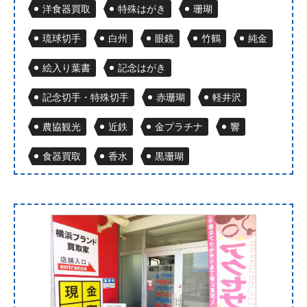
洋食器買取
特殊はがき
珊瑚
琉球切手
白州
眼鏡
竹鶴
純金
絵入り葉書
記念はがき
記念切手・特殊切手
赤珊瑚
軽井沢
農協観光
近鉄
金プラチナ
響
食器買取
香水
黒珊瑚