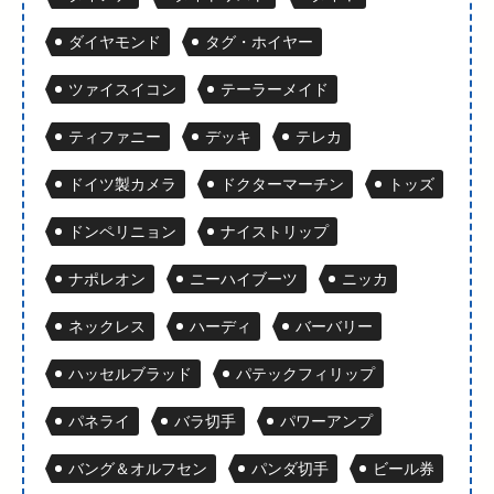
ダイヤモンド
タグ・ホイヤー
ツァイスイコン
テーラーメイド
ティファニー
デッキ
テレカ
ドイツ製カメラ
ドクターマーチン
トッズ
ドンペリニョン
ナイストリップ
ナポレオン
ニーハイブーツ
ニッカ
ネックレス
ハーディ
バーバリー
ハッセルブラッド
パテックフィリップ
パネライ
バラ切手
パワーアンプ
バング＆オルフセン
パンダ切手
ビール券