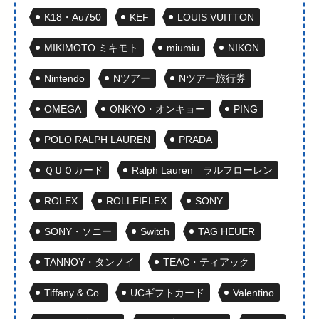
K18・Au750
KEF
LOUIS VUITTON
MIKIMOTO ミキモト
miumiu
NIKON
Nintendo
Nツアー
Nツアー旅行券
OMEGA
ONKYO・オンキョー
PING
POLO RALPH LAUREN
PRADA
ＱＵＯカード
Ralph Lauren ラルフローレン
ROLEX
ROLLEIFLEX
SONY
SONY・ソニー
Switch
TAG HEUER
TANNOY・タンノイ
TEAC・ティアック
Tiffany & Co.
UCギフトカード
Valentino