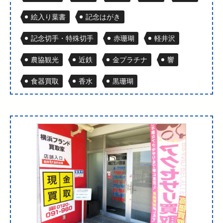
絵入り葉書
記念はがき
記念切手・特殊切手
赤珊瑚
軽井沢
農協観光
近鉄
金プラチナ
響
食器買取
香水
黒珊瑚