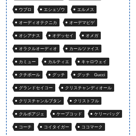
ウブロ
エシェゾウ
エルメス
オーディオテクニカ
オーデマピゲ
オシアナス
オデッセイ
オメガ
オラクルオーディオ
カールツァイス
カミュー
カルティエ
キャロウェイ
クチポール
グッチ
グッチ Gucci
グランドセイコー
クリスチャンディオール
クリスチャンルブタン
クリストフル
クルボアジェ
ケープコッド
ケリーバッグ
コーチ
コイタイガー
ココマーク