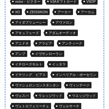
victor・ビクター
VJAギフトカード
VSOP
XO
ZEISSIKON
アーカー
アーカム
アイダブリューシー
アヴァロン
アキュフェーズ
アダムオーディオ
アニドネ
アラビア
アンティーク
アンプ
イヴサンローラン
イチローズモルト
イッタラ
イヤリング ピアス
インペリアル・ポーセリン
ヴァシュロンコンスタンタン
ヴィンテージ
ヴェスパ
ウェッジウッド
ウエッジウッド
ヴェトロフェリーチェ
ヴェルサーチ