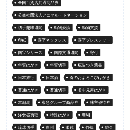
全国百貨店共通商品券
公益社団法人アニマル・ドネーション
切手趣味週間
動物愛護
動物支援
印紙
喜平ネックレス
喜平ブレスレット
国宝シリーズ
国際文通週間
寄付
年賀はがき
年賀切手
広告つき葉書
日本旅行
日本酒
春のおよろこびはがき
普通はがき
普通切手
暑中見舞はがき
本珊瑚
東急グループ商品券
株主優待券
洋食器買取
特殊はがき
珊瑚
琉球切手
白州
眼鏡
竹鶴
純金