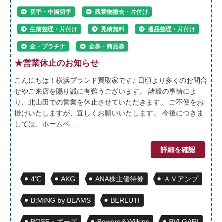
切手・中国切手
残置物撤去・片付け
生前整理・片付け
見積無料
遺品整理・片付け
金・プラチナ
金券・商品券
★営業休止のお知らせ
こんにちは！横浜ブランド買取家です♪ 日頃より多くのお問合
せやご来店を賜り誠に有難うございます。 諸般の事情によ
り、北山田での営業を休止させていただきます。 ご不便をお
掛けいたしますが、宜しくお願いいたします。 今後につきま
しては、ホームペ…
詳細を確認
4℃
AKG
ANA株主優待券
ＡＶアンプ
B:MING by BEAMS
BERLUTI
BOSE・ボーズ
Bowers＆Wilkins
BVLGARI