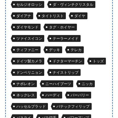
セルジオロッシ
ダ・ヴィンチクリスタル
ダイアナ
タイトリスト
ダイヤ
ダイヤモンド
タグ・ホイヤー
ツァイスイコン
テーラーメイド
ティファニー
デッキ
テレカ
ドイツ製カメラ
ドクターマーチン
トッズ
ドンペリニョン
ナイストリップ
ナポレオン
ニーハイブーツ
ニッカ
ネックレス
ハーディ
バーバリー
ハッセルブラッド
パテックフィリップ
パネライ
バラ切手
パワーアンプ