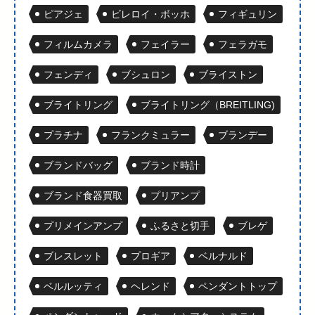
ピアジェ
ビレロイ・ボッホ
フィギュリン
フィルムカメラ
フェイラー
フェラガモ
フェンディ
ブシュロン
ブライストン
ブライトリング
ブライトリング（BREITLING)
プラチナ
フランクミュラー
ブランデー
ブランドバッグ
ブランド時計
ブランド食器買取
プリアンプ
プリメインアンプ
ふるさと切手
ブレゲ
ブレスレット
プロギア
ベルナルド
ベルルッティ
ヘレンド
ペンダントトップ