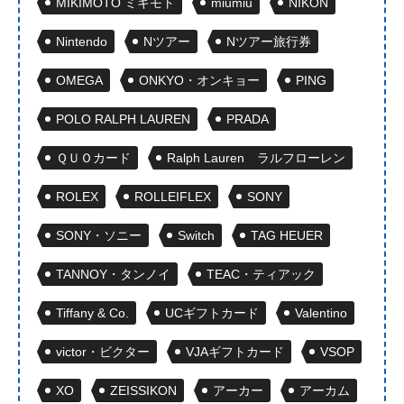
MIKIMOTO ミキモト
miumiu
NIKON
Nintendo
Nツアー
Nツアー旅行券
OMEGA
ONKYO・オンキョー
PING
POLO RALPH LAUREN
PRADA
ＱＵＯカード
Ralph Lauren ラルフローレン
ROLEX
ROLLEIFLEX
SONY
SONY・ソニー
Switch
TAG HEUER
TANNOY・タンノイ
TEAC・ティアック
Tiffany & Co.
UCギフトカード
Valentino
victor・ビクター
VJAギフトカード
VSOP
XO
ZEISSIKON
アーカー
アーカム