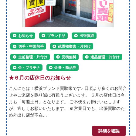
お知らせ
ブランド品
出張買取
切手・中国切手
残置物撤去・片付け
生前整理・片付け
見積無料
遺品整理・片付け
金・プラチナ
金券・商品券
★６月の店休日のお知らせ
こんにちは！横浜ブランド買取家です♪ 日頃より多くのお問合
せやご来店を賜り誠に有難うございます。 ６月の店休日は今
月も「毎週土日」となります。 ご不便をお掛けいたします
が、宜しくお願いいたします。 ※営業日でも、出張買取のた
め外出し店舗不在…
詳細を確認