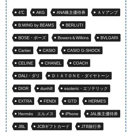
4℃
AKG
ANA株主優待券
ＡＶアンプ
B:MING by BEAMS
BERLUTI
BOSE・ボーズ
Bowers＆Wilkins
BVLGARI
Cartier
CASIO
CASIO G-SHOCK
CELINE
CHANEL
COACH
DALI・ダリ
ＤＩＡＴＯＮＥ・ダイヤトーン
DIOR
dunhill
esoteric・エソテリック
EXTRA
FENDI
GTD
HERMES
Hermès エルメス
iPhone
JAL株主優待券
JBL
JCBギフトカード
JTB旅行券