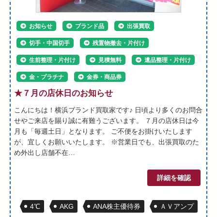
お知らせ
ブランド品
出張買取
切手・中国切手
残置物撤去・片付け
生前整理・片付け
見積無料
遺品整理・片付け
金・プラチナ
金券・商品券
★７月の店休日のお知らせ
こんにちは！横浜ブランド買取家です♪ 日頃より多くのお問合
せやご来店を賜り誠に有難うございます。 ７月の店休日は今
月も「毎週土日」となります。 ご不便をお掛けいたします
が、宜しくお願いいたします。 ※営業日でも、出張買取のた
め外出し店舗不在…
詳細を確認
4℃
AKG
ANA株主優待券
ＡＶアンプ