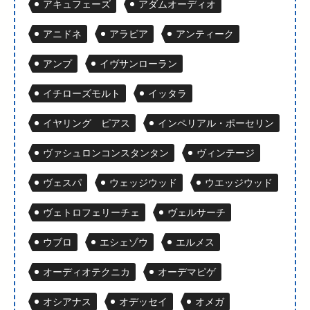
アキュフェーズ
アダムオーディオ
アニドネ
アラビア
アンティーク
アンプ
イヴサンローラン
イチローズモルト
イッタラ
イヤリング ピアス
インペリアル・ポーセリン
ヴァシュロンコンスタンタン
ヴィンテージ
ヴェスパ
ウェッジウッド
ウエッジウッド
ヴェトロフェリーチェ
ヴェルサーチ
ウブロ
エシェゾウ
エルメス
オーディオテクニカ
オーデマピゲ
オシアナス
オデッセイ
オメガ