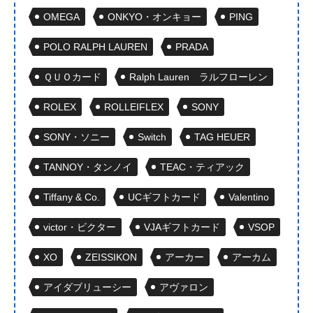
OMEGA
ONKYO・オンキョー
PING
POLO RALPH LAUREN
PRADA
ＱＵＯカード
Ralph Lauren ラルフローレン
ROLEX
ROLLEIFLEX
SONY
SONY・ソニー
Switch
TAG HEUER
TANNOY・タンノイ
TEAC・ティアック
Tiffany & Co.
UCギフトカード
Valentino
victor・ビクター
VJAギフトカード
VSOP
XO
ZEISSIKON
アーカー
アーカム
アイダブリューシー
アヴァロン