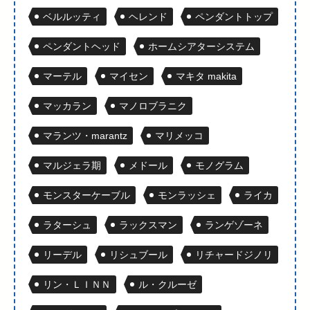
ベルルッティ
ヘレンド
ペンダントトップ
ペンダントヘッド
ホームシアターシステム
マーテル
マイセン
マキタ makita
マッカラン
マノロブラニク
マランツ・marantz
マリメッコ
マルジェラ期
メドール
モノグラム
モンスターケーブル
モンラッシェ
ライカ
ラターシュ
ラックスマン
ランゲゾーネ
リーデル
リシュブール
リチャードジノリ
リン・ＬＩＮＮ
ル・クルーゼ