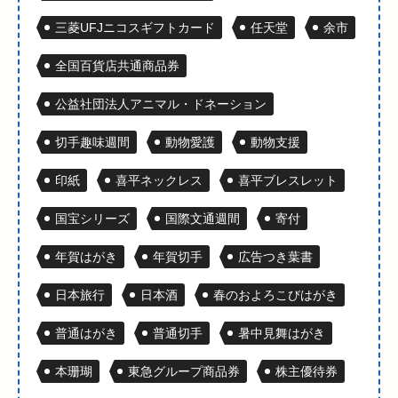
三菱UFJニコスギフトカード
任天堂
余市
全国百貨店共通商品券
公益社団法人アニマル・ドネーション
切手趣味週間
動物愛護
動物支援
印紙
喜平ネックレス
喜平ブレスレット
国宝シリーズ
国際文通週間
寄付
年賀はがき
年賀切手
広告つき葉書
日本旅行
日本酒
春のおよろこびはがき
普通はがき
普通切手
暑中見舞はがき
本珊瑚
東急グループ商品券
株主優待券