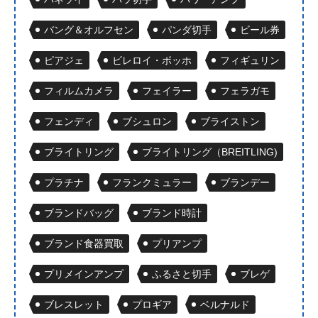
バング＆オルフセン
パンダ切手
ビール券
ピアジェ
ビレロイ・ボッホ
フィギュリン
フィルムカメラ
フェイラー
フェラガモ
フェンディ
ブシュロン
ブライストン
ブライトリング
ブライトリング（BREITLING)
プラチナ
フランクミュラー
ブランデー
ブランドバッグ
ブランド時計
ブランド食器買取
プリアンプ
プリメインアンプ
ふるさと切手
ブレゲ
ブレスレット
プロギア
ベルナルド