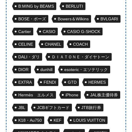
B:MING by BEAMS
BERLUTI
BOSE・ボーズ
Bowers＆Wilkins
BVLGARI
Cartier
CASIO
CASIO G-SHOCK
CELINE
CHANEL
COACH
DALI・ダリ
ＤＩＡＴＯＮＥ・ダイヤトーン
DIOR
dunhill
esoteric・エソテリック
EXTRA
FENDI
GTD
HERMES
Hermès エルメス
iPhone
JAL株主優待券
JBL
JCBギフトカード
JTB旅行券
K18・Au750
KEF
LOUIS VUITTON