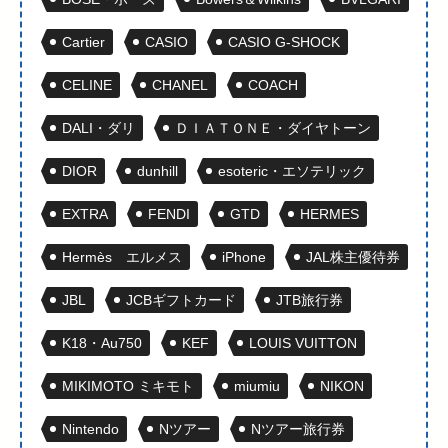
Cartier
CASIO
CASIO G-SHOCK
CELINE
CHANEL
COACH
DALI・ダリ
ＤＩＡＴＯＮＥ・ダイヤトーン
DIOR
dunhill
esoteric・エソテリック
EXTRA
FENDI
GTD
HERMES
Hermès エルメス
iPhone
JAL株主優待券
JBL
JCBギフトカード
JTB旅行券
K18・Au750
KEF
LOUIS VUITTON
MIKIMOTO ミキモト
miumiu
NIKON
Nintendo
Nツアー
Nツアー旅行券