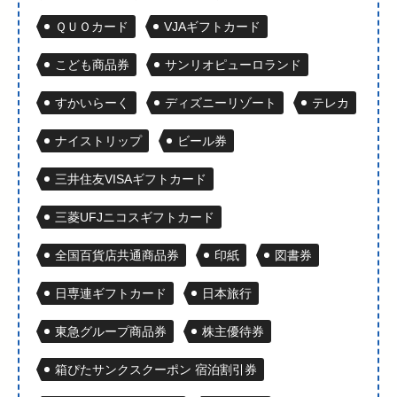
ＱＵＯカード
VJAギフトカード
こども商品券
サンリオピューロランド
すかいらーく
ディズニーリゾート
テレカ
ナイストリップ
ビール券
三井住友VISAギフトカード
三菱UFJニコスギフトカード
全国百貨店共通商品券
印紙
図書券
日専連ギフトカード
日本旅行
東急グループ商品券
株主優待券
箱ぴたサンクスクーポン 宿泊割引券