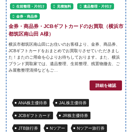
生前整理・片付け
見積無料
遺品整理・片付け
金券・商品券
金券・商品券・JCBギフトカードのお買取（横浜市
都筑区南山田 A様）
横浜市都筑区南山田にお住いのお客様より、金券、商品券、
JCBギフトカードをおまとめでお買取りさせていただきまし
た！またのご用命を心よりお待ちしております。また、横浜
ブランド買取家では、遺品整理、生前整理、残置物撤去、ご
み屋敷整理清掃などもご…
詳細を確認
ANA株主優待券
JAL株主優待券
JCBギフトカード
JR株主優待券
JTB旅行券
Nツアー
Nツアー旅行券