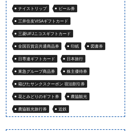
ナイストリップ
ビール券
三井住友VISAギフトカード
三菱UFJニコスギフトカード
全国百貨店共通商品券
印紙
図書券
日専連ギフトカード
日本旅行
東急グループ商品券
株主優待券
箱ぴたサンクスクーポン 宿泊割引券
花とみどりのギフト券
農協観光
農協観光旅行券
近鉄