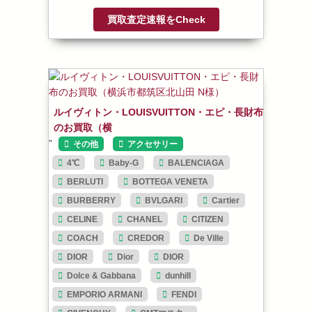
買取査定速報をCheck
ルイヴィトン・LOUISVUITTON・エピ・長財布
のお買取（横
”
その他
アクセサリー
4℃
Baby-G
BALENCIAGA
BERLUTI
BOTTEGA VENETA
BURBERRY
BVLGARI
Cartier
CELINE
CHANEL
CITIZEN
COACH
CREDOR
De Ville
DIOR
Dior
DIOR
Dolce & Gabbana
dunhill
EMPORIO ARMANI
FENDI