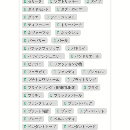
セリーヌ
ソフトリッキー
ダイヤ
ダイヤモンド
タグ・ホイヤー
ダミエ
デイトジャスト
ティファニー
トリーバーチ
ネヴァーフル
ネックレス
バーバリー
パール
パテックフィリップ
パネライ
ハワイアンジュエリー
バンドリエール
ピアジェ
ファッション小物
フェラガモ
フェンディ
ブシュロン
プチトロワジュール
ブライトリング
ブライトリング（BREITLING)
プラダ
プラチナ
ブラックオパール
フランクミュラー
ブランドバッグ
ブランド時計
ブレゲ
ブレスレット
ブローチ
ベルルッティ
ペンダントトップ
ペンダントヘッド