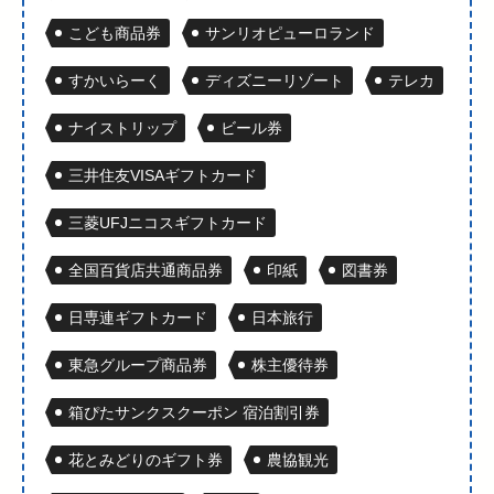
こども商品券
サンリオピューロランド
すかいらーく
ディズニーリゾート
テレカ
ナイストリップ
ビール券
三井住友VISAギフトカード
三菱UFJニコスギフトカード
全国百貨店共通商品券
印紙
図書券
日専連ギフトカード
日本旅行
東急グループ商品券
株主優待券
箱ぴたサンクスクーポン 宿泊割引券
花とみどりのギフト券
農協観光