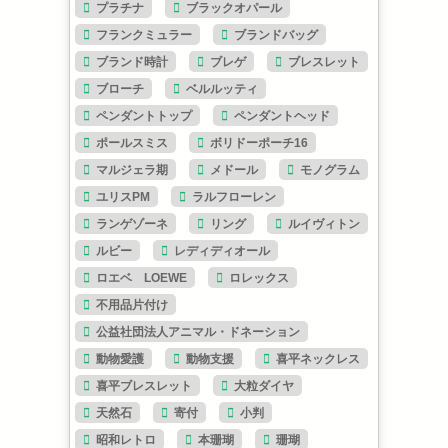
プラチナ
ブラックオパール
フランクミュラー
ブランドバッグ
ブランド時計
ブレゲ
ブレスレット
ブローチ
ベルルッティ
ペンダントトップ
ペンダントヘッド
ポールスミス
ボリドーポーチ16
マルジェラ期
メドール
モノグラム
ユリスPM
ラルフローレン
ランゲゾーネ
リング
ルイヴィトン
ルビー
レディディオール
ロエベ LOEWE
ロレックス
不用品片付け
公益社団法人アニマル・ドネーション
動物愛護
動物支援
喜平ネックレス
喜平ブレスレット
大粒ダイヤ
天然石
寄付
小判
昭和レトロ
本珊瑚
珊瑚