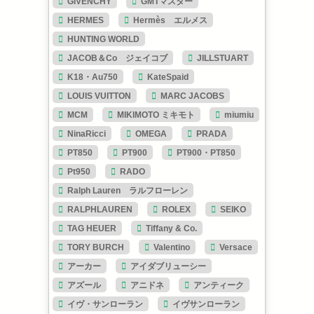
GIVENCHY
GMTマスター
HERMES
Hermès エルメス
HUNTING WORLD
JACOB＆Co ジェイコブ
JILLSTUART
K18・Au750
KateSpaid
LOUIS VUITTON
MARC JACOBS
MCM
MIKIMOTO ミキモト
miumiu
NinaRicci
OMEGA
PRADA
PT850
PT900
PT900・PT850
Pt950
RADO
Ralph Lauren ラルフローレン
RALPHLAUREN
ROLEX
SEIKO
TAG HEUER
Tiffany & Co.
TORY BURCH
Valentino
Versace
アーカー
アイダブリューシー
アズール
アニドネ
アンティーク
イヴ・サンローラン
イヴサンローラン