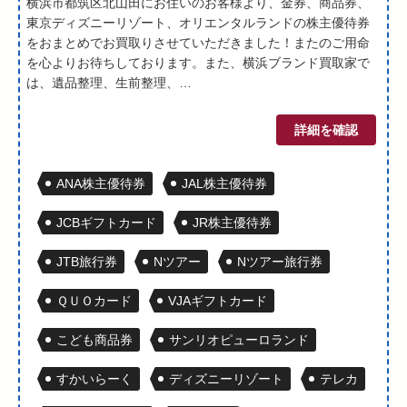
横浜市都筑区北山田にお住いのお客様より、金券、商品券、
東京ディズニーリゾート、オリエンタルランドの株主優待券
をおまとめでお買取りさせていただきました！またのご用命
を心よりお待ちしております。また、横浜ブランド買取家で
は、遺品整理、生前整理、…
詳細を確認
ANA株主優待券
JAL株主優待券
JCBギフトカード
JR株主優待券
JTB旅行券
Nツアー
Nツアー旅行券
ＱＵＯカード
VJAギフトカード
こども商品券
サンリオピューロランド
すかいらーく
ディズニーリゾート
テレカ