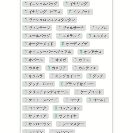
イニシャルバッグ
イヤリング
イヤリング ピアス
インゴット
ヴァシュロンコンスタンタン
ヴィンテージ
ヴェルサーチ
ウブロ
エールバッグ
エメラルド
エルメス
オーダーメイド
オーデマピゲ
オイスターパーペチュアル
オシアナス
オパール
オメガ
カフス
カメオ
カメリア
カルティエ
キタムラ
キングセイコー
グッチ
グッチ Gucci
グランドセイコー
クリスチャンディオール
ケープコッド
ケイト・スペード
コーチ
ゴールド
ココマーク
コレクション
サファイア
サファイヤ
サンローラン
シーマスター
シチズン
ジバンシー