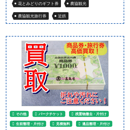
花とみどりのギフト券
農協観光
農協観光旅行券
近鉄
その他
パークチケット
残置物撤去・片付け
生前整理・片付け
見積無料
遺品整理・片付け