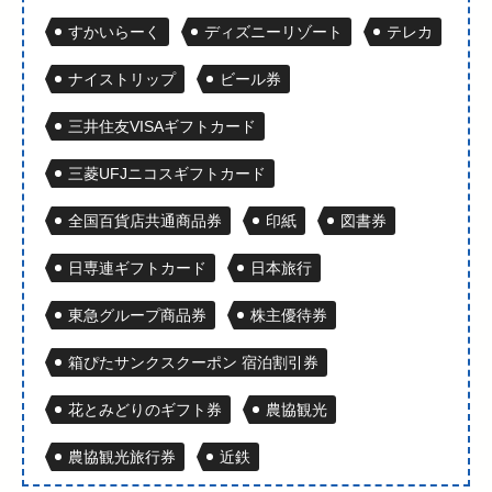
すかいらーく
ディズニーリゾート
テレカ
ナイストリップ
ビール券
三井住友VISAギフトカード
三菱UFJニコスギフトカード
全国百貨店共通商品券
印紙
図書券
日専連ギフトカード
日本旅行
東急グループ商品券
株主優待券
箱ぴたサンクスクーポン 宿泊割引券
花とみどりのギフト券
農協観光
農協観光旅行券
近鉄