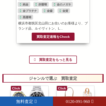
純金
赤珊瑚
金のメガネ
金プラチナ
金歯
金貨
黒珊瑚
横浜市都筑区北山田にお住いのお客様より、ブ
ランド品、ルイヴィトン、L...
買取査定速報をCheck
買取査定をもっと見る
ジャンルで選ぶ 買取査定
Click
Click
無料査定
0120-091-960