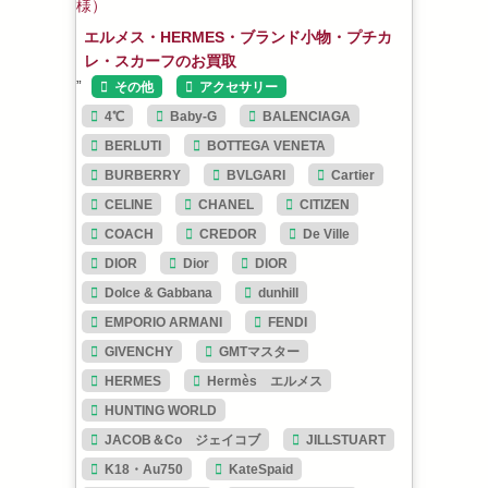
エルメス・HERMES・ブランド小物・プチカ
レ・スカーフのお買取
”
その他
アクセサリー
4℃
Baby-G
BALENCIAGA
BERLUTI
BOTTEGA VENETA
BURBERRY
BVLGARI
Cartier
CELINE
CHANEL
CITIZEN
COACH
CREDOR
De Ville
DIOR
Dior
DIOR
Dolce & Gabbana
dunhill
EMPORIO ARMANI
FENDI
GIVENCHY
GMTマスター
HERMES
Hermès エルメス
HUNTING WORLD
JACOB＆Co ジェイコブ
JILLSTUART
K18・Au750
KateSpaid