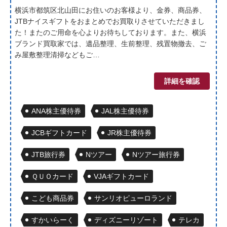
横浜市都筑区北山田にお住いのお客様より、金券、商品券、
JTBナイスギフトをおまとめでお買取りさせていただきまし
た！またのご用命を心よりお待ちしております。また、横浜
ブランド買取家では、遺品整理、生前整理、残置物撤去、ご
み屋敷整理清掃などもご…
詳細を確認
ANA株主優待券
JAL株主優待券
JCBギフトカード
JR株主優待券
JTB旅行券
Nツアー
Nツアー旅行券
ＱＵＯカード
VJAギフトカード
こども商品券
サンリオピューロランド
すかいらーく
ディズニーリゾート
テレカ