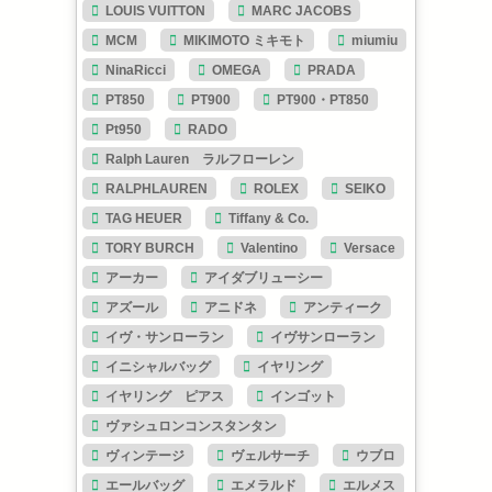
LOUIS VUITTON
MARC JACOBS
MCM
MIKIMOTO ミキモト
miumiu
NinaRicci
OMEGA
PRADA
PT850
PT900
PT900・PT850
Pt950
RADO
Ralph Lauren ラルフローレン
RALPHLAUREN
ROLEX
SEIKO
TAG HEUER
Tiffany & Co.
TORY BURCH
Valentino
Versace
アーカー
アイダブリューシー
アズール
アニドネ
アンティーク
イヴ・サンローラン
イヴサンローラン
イニシャルバッグ
イヤリング
イヤリング ピアス
インゴット
ヴァシュロンコンスタンタン
ヴィンテージ
ヴェルサーチ
ウブロ
エールバッグ
エメラルド
エルメス