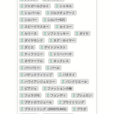
ジャガールクルト
シャネル
ショパール
ジルスチュアート
シルバー
シルバー925
スピードマスター
セイコー
セリーヌ
ソフトリッキー
ダイヤ
ダイヤモンド
タグ・ホイヤー
ダミエ
デイトジャスト
ティファニー
トリーバーチ
ネヴァーフル
ネックレス
バーバリー
パール
パテックフィリップ
パネライ
ハワイアンジュエリー
バンドリエール
ピアジェ
ファッション小物
フェラガモ
フェンディ
ブシュロン
プチトロワジュール
ブライトリング
ブライトリング（BREITLING)
プラダ