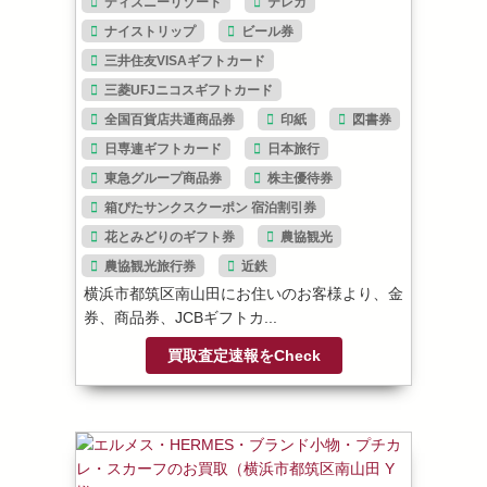
ディズニーリゾート
テレカ
ナイストリップ
ビール券
三井住友VISAギフトカード
三菱UFJニコスギフトカード
全国百貨店共通商品券
印紙
図書券
日専連ギフトカード
日本旅行
東急グループ商品券
株主優待券
箱ぴたサンクスクーポン 宿泊割引券
花とみどりのギフト券
農協観光
農協観光旅行券
近鉄
横浜市都筑区南山田にお住いのお客様より、金
券、商品券、JCBギフトカ...
買取査定速報をCheck