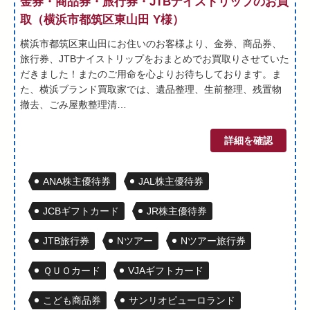
金券・商品券・旅行券・JTBナイストリップのお買
取（横浜市都筑区東山田 Y様）
横浜市都筑区東山田にお住いのお客様より、金券、商品券、
旅行券、JTBナイストリップをおまとめでお買取りさせていた
だきました！またのご用命を心よりお待ちしております。ま
た、横浜ブランド買取家では、遺品整理、生前整理、残置物
撤去、ごみ屋敷整理清…
詳細を確認
ANA株主優待券
JAL株主優待券
JCBギフトカード
JR株主優待券
JTB旅行券
Nツアー
Nツアー旅行券
ＱＵＯカード
VJAギフトカード
こども商品券
サンリオピューロランド