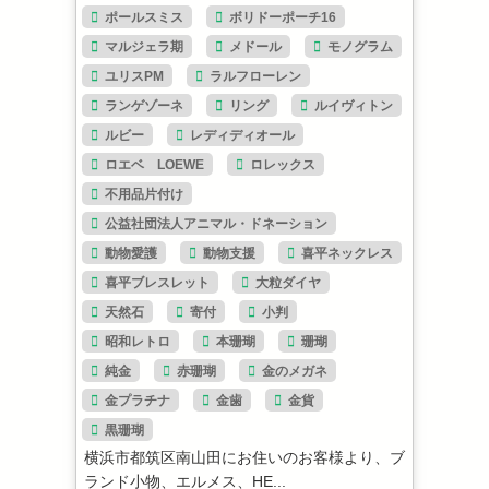
ポールスミス
ボリドーポーチ16
マルジェラ期
メドール
モノグラム
ユリスPM
ラルフローレン
ランゲゾーネ
リング
ルイヴィトン
ルビー
レディディオール
ロエベ LOEWE
ロレックス
不用品片付け
公益社団法人アニマル・ドネーション
動物愛護
動物支援
喜平ネックレス
喜平ブレスレット
大粒ダイヤ
天然石
寄付
小判
昭和レトロ
本珊瑚
珊瑚
純金
赤珊瑚
金のメガネ
金プラチナ
金歯
金貨
黒珊瑚
横浜市都筑区南山田にお住いのお客様より、ブ
ランド小物、エルメス、HE...