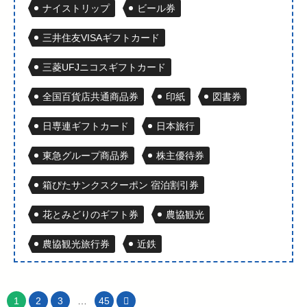
ナイストリップ
ビール券
三井住友VISAギフトカード
三菱UFJニコスギフトカード
全国百貨店共通商品券
印紙
図書券
日専連ギフトカード
日本旅行
東急グループ商品券
株主優待券
箱ぴたサンクスクーポン 宿泊割引券
花とみどりのギフト券
農協観光
農協観光旅行券
近鉄
1
2
3
…
45